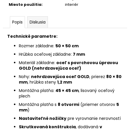
Miesto použitia
:
interiér
Popis
Diskusia
Technické parametre:
Rozmer základne:
50 × 50 cm
Hrúbka oceľovej základne:
7 mm
Materiál základne:
oceľ s povrchovou úpravou
GOLD (nehrdzavejúca oceľ)
Nohy:
nehrdzavejúca oceľ GOLD
, prierez
80 × 80
mm
, hrúbka steny
1,2 mm
Montážna platňa:
45 × 45 cm
, lisovaný oceľový
plech
Montážna platňa s
8 otvormi
(priemer otvorov
5
mm
)
Nastaviteľné nožičky
pre vyrovnanie nerovností
Skrutkovaná konštrukcia
, dodávaná
v