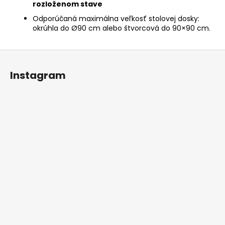
rozloženom stave
Odporúčaná maximálna veľkosť stolovej dosky:
okrúhla do Ø90 cm alebo štvorcová do 90×90 cm.
Z
á
Instagram
p
ä
t
i
e