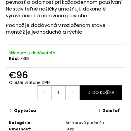
č
pevnosť a odolnosť pri každodennom používaní.
a
Nastaviteľné nožičky umožňujú dokonalé
m
vyrovnanie na nerovnom povrchu.
e
Podnož je dodávaná v rozloženom stave –
montáž je jednoduchá a rýchla.
Skladom u dodávateľa
Kód:
7311S
€96
€118,08 vrátane DPH
Jednotková
DO KOŠÍKA
cena:
Opýtať sa
Zdieľať
Kategória
:
Antikorové podnože
Hmotnosť
:
18 kg