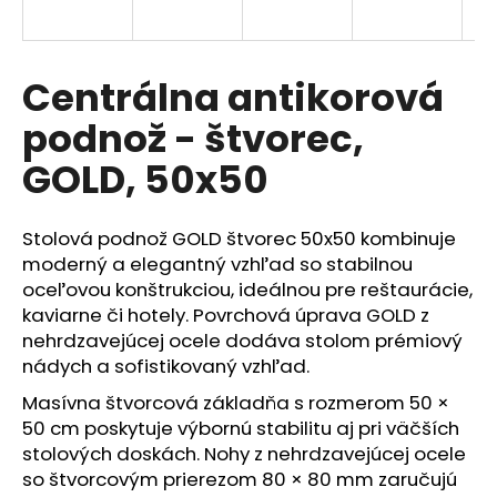
á
j
s
Centrálna antikorová
ť
podnož - štvorec,
?
GOLD, 50x50
Stolová podnož GOLD štvorec 50x50 kombinuje
HĽADAŤ
moderný a elegantný vzhľad so stabilnou
oceľovou konštrukciou, ideálnou pre reštaurácie,
kaviarne či hotely. Povrchová úprava GOLD z
nehrdzavejúcej ocele dodáva stolom prémiový
O
nádych a sofistikovaný vzhľad.
d
p
Masívna štvorcová základňa s rozmerom 50 ×
o
50 cm poskytuje výbornú stabilitu aj pri väčších
r
stolových doskách. Nohy z nehrdzavejúcej ocele
ú
so štvorcovým prierezom 80 × 80 mm zaručujú