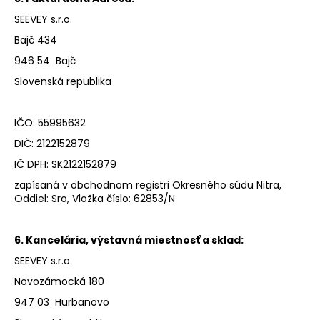
č
a
SEEVEY s.r.o.
m
Bajč 434
e
946 54 Bajč
Slovenská republika
IČO: 55995632
DIČ: 2122152879
IČ DPH: SK2122152879
zapísaná v obchodnom registri Okresného súdu Nitra,
Oddiel: Sro, Vložka číslo: 62853/N
6. Kancelária, výstavná miestnosť a sklad:
SEEVEY s.r.o.
Novozámocká 180
947 03 Hurbanovo