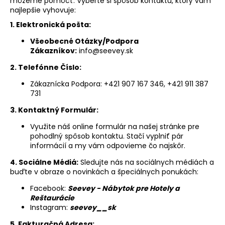
môžeme pomôcť. Vyberte si spôsob kontaktu, ktorý vám
á
najlepšie vyhovuje:
j
1. Elektronická pošta:
s
Všeobecné Otázky/Podpora
ť
Zákazníkov:
info@seevey.sk
?
2. Telefónne Číslo:
Zákaznícka Podpora: +421 907 167 346, +421 911 387
731
3. Kontaktný Formulár:
HĽADAŤ
Využite náš online formulár na našej stránke pre
pohodlný spôsob kontaktu. Stačí vyplniť pár
informácií a my vám odpovieme čo najskôr.
O
4. Sociálne Médiá:
Sledujte nás na sociálnych médiách a
d
buďte v obraze o novinkách a špeciálnych ponukách:
p
Facebook:
Seevey - Nábytok pre Hotely a
o
Reštaurácie
r
Instagram:
seevey__sk
ú
5. Fakturačná Adresa: