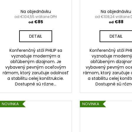
Na objednávku
Na objednávku
od €104,55 vrátane DPH
od €108,24 vrátane 
€85
€88
od
od
DETAIL
DETAIL
Konferenčný stôl PHILIP sa
Konferenčný stôl PHI
vyznačuje moderným a
vyznačuje modern
obľúbeným dizajnom. Je
obľúbeným dizajno
vybavený pevným oceľovým
vybavený pevným oc
rámom, ktorý zaručuje odolnosť
rámom, ktorý zaručuje 
a stabilitu celej konštrukcie.
a stabilitu celej konšt
Dostupné sú rôzne...
Dostupné sú rôzne
NOVINKA
NOVINKA