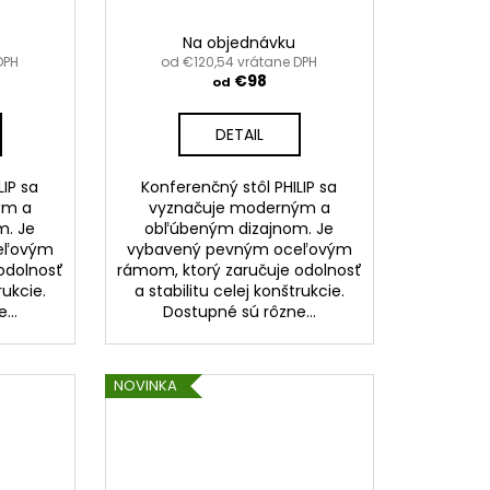
Na objednávku
DPH
od €120,54 vrátane DPH
€98
od
DETAIL
LIP sa
Konferenčný stôl PHILIP sa
ým a
vyznačuje moderným a
m. Je
obľúbeným dizajnom. Je
eľovým
vybavený pevným oceľovým
odolnosť
rámom, ktorý zaručuje odolnosť
rukcie.
a stabilitu celej konštrukcie.
...
Dostupné sú rôzne...
NOVINKA