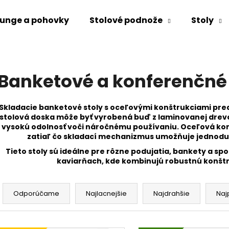
unge a pohovky
Stolové podnože
Stoly
Čo potrebujete nájsť?
Banketové a konferenčné 
HĽADAŤ
Skladacie banketové stoly s oceľovými konštrukciami preds
stolová doska môže byť vyrobená buď z laminovanej drevo
vysokú odolnosť voči náročnému používaniu.
Oceľová konš
zatiaľ čo skladací mechanizmus umožňuje jednoduc
Odporúčame
Tieto stoly sú ideálne pre rôzne podujatia, bankety a sp
kaviarňach, kde kombinujú robustnú konštr
R
a
Odporúčame
Najlacnejšie
Najdrahšie
Naj
d
e
V