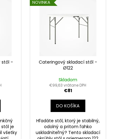
NOVINKA
stôl -
Cateringový skladací stôl -
Ø122
Skladom
H
€99,63 vrátane DPH
€81
DO KOŠÍKA
unkčný
Hľadáte stôl, ktorý je stabilný,
stôl je
odolný a pritom ľahko
il všetky
uskladniteľný? Tento skladací
jatí,
okrúhly stôl s priemerom 122