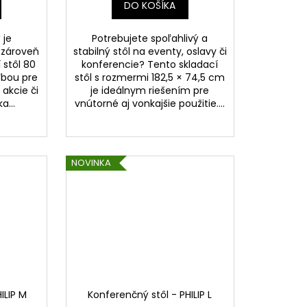
DO KOŠÍKA
 je
Potrebujete spoľahlivý a
 zároveň
stabilný stôl na eventy, oslavy či
 stôl 80
konferencie? Tento skladací
ľbou pre
stôl s rozmermi 182,5 × 74,5 cm
 akcie či
je ideálnym riešením pre
a...
vnútorné aj vonkajšie použitie....
NOVINKA
ILIP M
Konferenčný stôl - PHILIP L