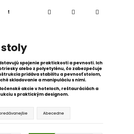
Hľadať
Prihlásenie
Nákupný
Sedacie boxy a lavice
Lehátka
Tanečný
košík
stoly
tavujú spojenie praktickosti a pevnosti. Ich
triesky alebo z polyetylénu, čo zabezpečuje
trukcia pridáva stabilitu a pevnosť stolom,
hé skladovanie a manipuláciu s nimi.
oločenské akcie v hoteloch, reštauráciách a
ukciu s praktickým designom.
predávanejšie
Abecedne