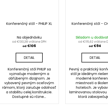
Konferenčný stôl - PHILIP XL
Konferenčný stôl - 
Na objednávku
Skladom u dodáva
od €130,38 vrátane DPH
od €115,62 vrátane 
€106
€94
od
od
DETAIL
DETAIL
Konferenčný stôl PHILIP sa
Pevný a praktický kon
vyznačuje moderným a
stôl je ideálnym rieše
obľúbeným dizajnom. Je
moderné konfere
vybavený pevným oceľovým
miestnosti a školen
rámom, ktorý zaručuje odolnosť
hoteloch. Je vyba
a stabilitu celej konštrukcie.
laminovanou stolovou 
Dostupné sú rôzne...
ktorá zabezpečuje