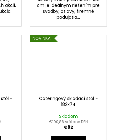
h akcií.
cm je ideálnym riešením pre
kcia...
svadby, oslavy, firemné
podujatia...
NOVINKA
stôl -
Cateringový skladací stôl -
182x74
Skladom
H
€100,86 vrátane DPH
€82