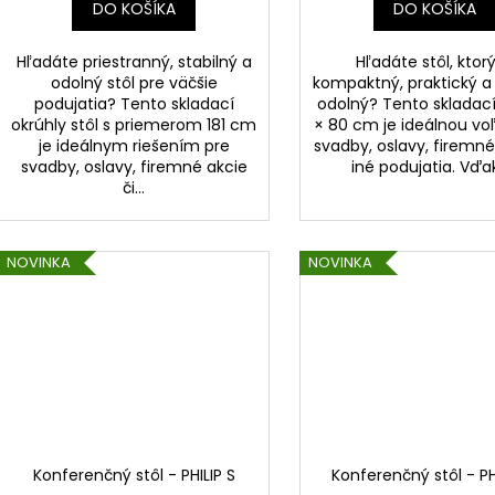
DO KOŠÍKA
DO KOŠÍKA
Hľadáte priestranný, stabilný a
Hľadáte stôl, ktorý
odolný stôl pre väčšie
kompaktný, praktický a
podujatia? Tento skladací
odolný? Tento skladací
okrúhly stôl s priemerom 181 cm
× 80 cm je ideálnou vo
je ideálnym riešením pre
svadby, oslavy, firemné
svadby, oslavy, firemné akcie
iné podujatia. Vďak
či...
NOVINKA
NOVINKA
Konferenčný stôl - PHILIP S
Konferenčný stôl - PH