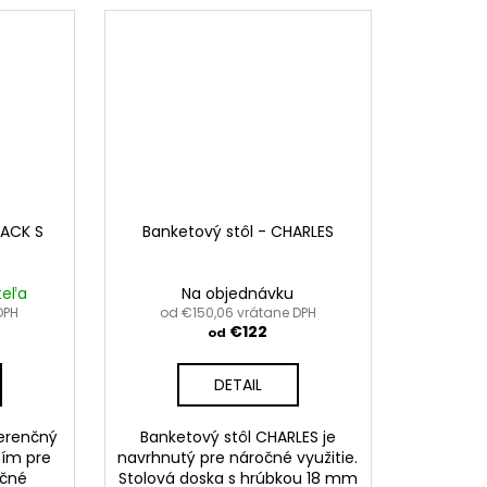
LACK S
Banketový stôl - CHARLES
teľa
Na objednávku
DPH
od €150,06 vrátane DPH
€122
od
DETAIL
ferenčný
Banketový stôl CHARLES je
ním pre
navrhnutý pre náročné využitie.
nčné
Stolová doska s hrúbkou 18 mm