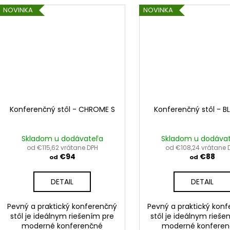
NOVINKA
NOVINKA
Konferenčný stôl - CHROME S
Konferenčný stôl - B
Skladom u dodávateľa
Skladom u dodáva
od €115,62 vrátane DPH
od €108,24 vrátane 
€94
€88
od
od
DETAIL
DETAIL
Pevný a praktický konferenčný
Pevný a praktický kon
stôl je ideálnym riešením pre
stôl je ideálnym rieše
moderné konferenčné
moderné konfere