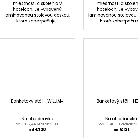
miestnosti a školenia v
miestnosti a školen
hoteloch. Je vybavený
hoteloch. Je vyba
laminovanou stolovou doskou,
laminovanou stolovou 
ktorá zabezpečuje...
ktorá zabezpečuje
Banketový stôl - WILLIAM
Banketový stôl - H
Na objednávku
Na objednávku
od €157,44 vrátane DPH
od €148,83 vrátane 
€128
€121
od
od