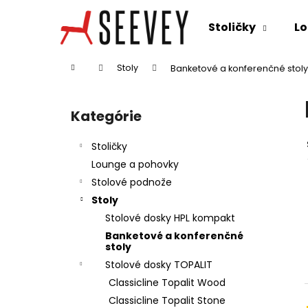
K
Prejsť
na
o
Stoličky
Lo
obsah
Späť
Späť
š
do
do
í
Domov
Stoly
Banketové a konferenčné stoly
k
obchodu
obchodu
B
o
Kategórie
Preskočiť
č
kategórie
n
Stoličky
ý
Lounge a pohovky
p
Stolové podnože
a
Stoly
n
Stolové dosky HPL kompakt
e
Banketové a konferenčné
l
stoly
Stolové dosky TOPALIT
Classicline Topalit Wood
Classicline Topalit Stone