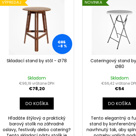
n
VÝPREDAJ
NOVINKA
ý
i
p
e
i
p
s
r
p
o
€85
r
–8 %
d
o
u
d
Skladací stand by stôl - Ø78
Cateringový stand by 
k
Ø80
u
t
k
Skladom
Skladom
o
t
€96,19 vrátane DPH
€66,42 vrátane DP
v
€78,20
€54
o
v
DO KOŠÍKA
DO KOŠÍKA
Hľadáte štýlový a praktický
Tento elegantný a f
barový stolík na záhradné
stand by konferenčný 
oslavy, festivaly alebo catering?
navrhnutý tak, aby spln
Tento skladací párty stolík je
potreby vašich podu