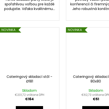
spoľahlivou voľbou pre každé
konferencií či firemnýc
podujatie. Vďaka kvalitnému...
Jeho robustná konštru
NOVINKA
NOVINKA
Cateringový skladací stôl -
Cateringový skladací 
Ø181
80x80
Skladom
Skladom
€201,72 vrátane DPH
€62,73 vrátane DP
€164
€51