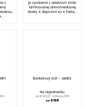
ia v
je vyrobená z obidvoch strán
vený
laminovanej drevotrieskovej
doskou,
dosky. K dispozícii sú 4 farby...
...
ENRY
Banketový stôl - JAMES
Na objednávku
DPH
od €195,57 vrátane DPH
€159
od