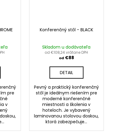
CHROME
Konferenčný stôl - BLACK
teľa
Skladom u dodávateľa
DPH
od €108,24 vrátane DPH
€88
od
DETAIL
ferenčný
Pevný a praktický konferenčný
ním pre
stôl je ideálnym riešením pre
nčné
moderné konferenčné
ia v
miestnosti a školenia v
vený
hoteloch. Je vybavený
doskou,
laminovanou stolovou doskou,
...
ktorá zabezpečuje...