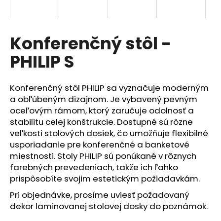
á
j
s
Konferenčný stôl -
ť
PHILIP S
?
Konferenčný stôl PHILIP sa vyznačuje moderným
a obľúbeným dizajnom. Je vybavený pevným
oceľovým rámom, ktorý zaručuje odolnosť a
HĽADAŤ
stabilitu celej konštrukcie. Dostupné sú rôzne
veľkosti stolových dosiek, čo umožňuje flexibilné
usporiadanie pre konferenčné a banketové
miestnosti. Stoly PHILIP sú ponúkané v rôznych
O
farebných prevedeniach, takže ich ľahko
d
p
prispôsobíte svojim estetickým požiadavkám.
o
Pri objednávke, prosíme uviesť požadovaný
r
dekor laminovanej stolovej dosky do poznámok.
ú