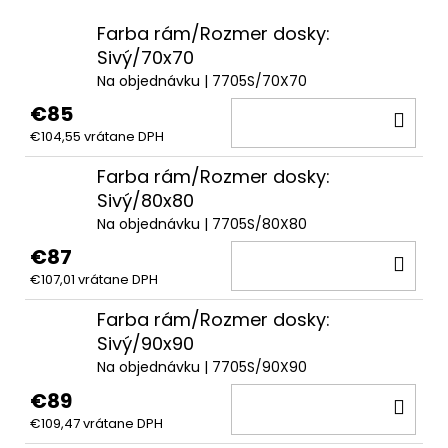
Farba rám/Rozmer dosky:
Sivý/70x70
Na objednávku
| 7705S/70X70
€85
DO
€104,55 vrátane DPH
KOŠ
Farba rám/Rozmer dosky:
Sivý/80x80
Na objednávku
| 7705S/80X80
€87
DO
€107,01 vrátane DPH
KOŠ
Farba rám/Rozmer dosky:
Sivý/90x90
Na objednávku
| 7705S/90X90
€89
DO
€109,47 vrátane DPH
KOŠ