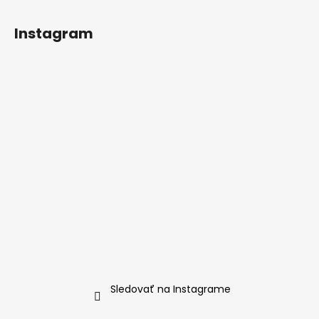
Z
á
Instagram
p
ä
t
i
e
Sledovať na Instagrame