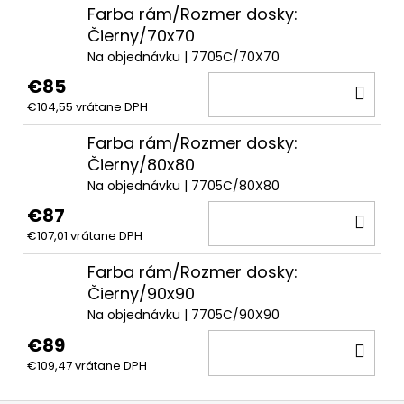
Farba rám/Rozmer dosky:
Čierny/70x70
Na objednávku
| 7705C/70X70
€85
DO
€104,55 vrátane DPH
KOŠ
Farba rám/Rozmer dosky:
Čierny/80x80
Na objednávku
| 7705C/80X80
€87
DO
€107,01 vrátane DPH
KOŠ
Farba rám/Rozmer dosky:
Čierny/90x90
Na objednávku
| 7705C/90X90
€89
DO
€109,47 vrátane DPH
KOŠ