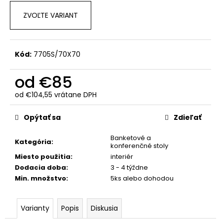
č
a
ZVOĽTE VARIANT
m
e
Kód:
7705S/70X70
od
€85
od
€104,55
vrátane DPH
Jednotková
cena:
Opýtať sa
Zdieľať
Banketové a
Kategória
:
konferenčné stoly
Miesto použitia
:
interiér
Dodacia doba
:
3 - 4 týždne
Min. množstvo
:
5ks alebo dohodou
Varianty
Popis
Diskusia