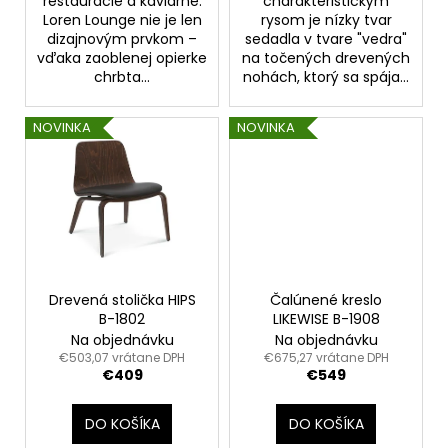
č
reštaurácie a kaviarne.
charakteristickým
Loren Lounge nie je len
rysom je nízky tvar
a
dizajnovým prvkom –
sedadla v tvare "vedra"
m
vďaka zaoblenej opierke
na točených drevených
e
chrbta...
nohách, ktorý sa spája...
NOVINKA
NOVINKA
Drevená stolička HIPS
Čalúnené kreslo
B-1802
LIKEWISE B-1908
Na objednávku
Na objednávku
€503,07 vrátane DPH
€675,27 vrátane DPH
€409
€549
DO KOŠÍKA
DO KOŠÍKA