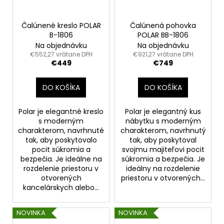
Čalúnené kreslo POLAR
Čalúnená pohovka
B-1806
POLAR BB-1806
Na objednávku
Na objednávku
€552,27 vrátane DPH
€921,27 vrátane DPH
€449
€749
DO KOŠÍKA
DO KOŠÍKA
Polar je elegantné kreslo
Polar je elegantný kus
s moderným
nábytku s moderným
charakterom, navrhnuté
charakterom, navrhnutý
tak, aby poskytovalo
tak, aby poskytoval
pocit súkromia a
svojmu majiteľovi pocit
bezpečia. Je ideálne na
súkromia a bezpečia. Je
rozdelenie priestoru v
ideálny na rozdelenie
otvorených
priestoru v otvorených...
kancelárskych alebo...
NOVINKA
NOVINKA