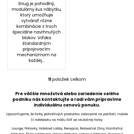
Snug je pohodlný,
modulárny kus nábytku,
ktorý umožňuje
vytvárať rôzne
kombinácie z troch
špeciálne navrhnutých
blokov. Vďaka
štandardným
pripojovacím
mechanizmom na
každej...
11
položiek celkom
O
v
Pre väčšie množstvá alebo zariadenie celého
l
podniku nás kontaktujte a radi vám pripravíme
á
individuálnu cenovú ponuku.
d
a
Upozorňujeme, že farby jednotlivých produktov zobrazené na počítači, mobile
či notebooku sa môžu líšiť od skutočnej farby.
c
i
Lounge, Pohovky, Hotelové Lobby, Recepcia, Relaxačné Zóny, Komfortný