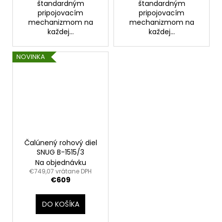
štandardným
štandardným
pripojovacím
pripojovacím
mechanizmom na
mechanizmom na
každej...
každej...
NOVINKA
Čalúnený rohový diel
SNUG B-1515/3
Na objednávku
€749,07 vrátane DPH
€609
DO KOŠÍKA