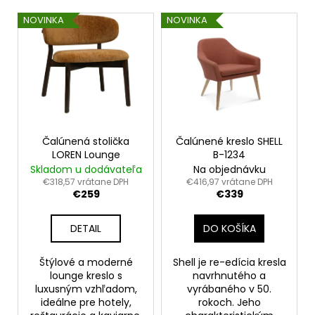
p
V
á
r
NOVINKA
NOVINKA
ý
j
o
p
s
d
i
ť
u
s
?
k
p
t
r
o
o
Čalúnená stolička
Čalúnené kreslo SHELL
v
LOREN Lounge
B-1234
d
HĽADAŤ
Skladom u dodávateľa
Na objednávku
u
€318,57 vrátane DPH
€416,97 vrátane DPH
€259
€339
k
t
O
DETAIL
DO KOŠÍKA
o
d
v
p
Štýlové a moderné
Shell je re-edícia kresla
o
lounge kreslo s
navrhnutého a
r
luxusným vzhľadom,
vyrábaného v 50.
ú
ideálne pre hotely,
rokoch. Jeho