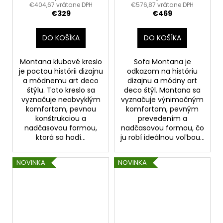
€404,67 vrátane DPH
€576,87 vrátane DPH
€329
€469
DO KOŠÍKA
DO KOŠÍKA
Montana klubové kreslo
Sofa Montana je
je poctou histórii dizajnu
odkazom na históriu
a módnemu art deco
dizajnu a módny art
štýlu. Toto kreslo sa
deco štýl. Montana sa
vyznačuje neobvyklým
vyznačuje výnimočným
komfortom, pevnou
komfortom, pevným
konštrukciou a
prevedením a
nadčasovou formou,
nadčasovou formou, čo
ktorá sa hodí...
ju robí ideálnou voľbou...
NOVINKA
NOVINKA