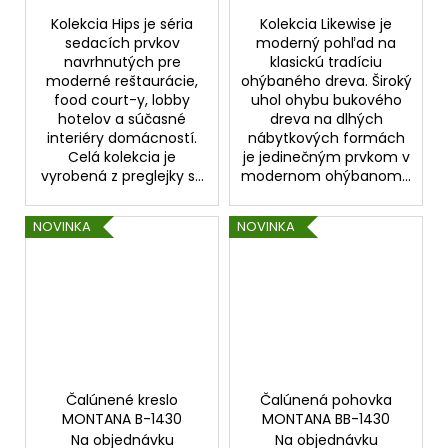
Kolekcia Hips je séria
Kolekcia Likewise je
sedacích prvkov
moderný pohľad na
navrhnutých pre
klasickú tradíciu
moderné reštaurácie,
ohýbaného dreva. Široký
food court-y, lobby
uhol ohybu bukového
hotelov a súčasné
dreva na dlhých
interiéry domácností.
nábytkových formách
Celá kolekcia je
je jedinečným prvkom v
vyrobená z preglejky s...
modernom ohýbanom...
NOVINKA
NOVINKA
Čalúnené kreslo
Čalúnená pohovka
MONTANA B-1430
MONTANA BB-1430
Na objednávku
Na objednávku