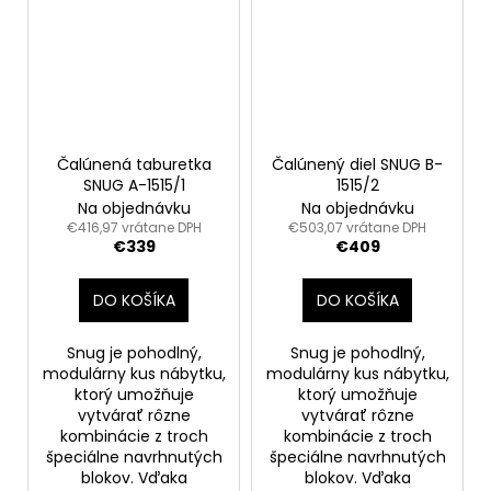
Čalúnená taburetka
Čalúnený diel SNUG B-
SNUG A-1515/1
1515/2
Na objednávku
Na objednávku
€416,97 vrátane DPH
€503,07 vrátane DPH
€339
€409
DO KOŠÍKA
DO KOŠÍKA
Snug je pohodlný,
Snug je pohodlný,
modulárny kus nábytku,
modulárny kus nábytku,
ktorý umožňuje
ktorý umožňuje
vytvárať rôzne
vytvárať rôzne
kombinácie z troch
kombinácie z troch
špeciálne navrhnutých
špeciálne navrhnutých
blokov. Vďaka
blokov. Vďaka