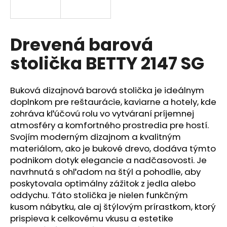
á
j
s
Drevená barová
ť
stolička BETTY 2147 SG
?
Buková dizajnová barová stolička je ideálnym
doplnkom pre reštaurácie, kaviarne a hotely, kde
zohráva kľúčovú rolu vo vytváraní príjemnej
HĽADAŤ
atmosféry a komfortného prostredia pre hostí.
Svojím moderným dizajnom a kvalitným
materiálom, ako je bukové drevo, dodáva týmto
podnikom dotyk elegancie a nadčasovosti. Je
O
navrhnutá s ohľadom na štýl a pohodlie, aby
d
p
poskytovala optimálny zážitok z jedla alebo
o
oddychu. Táto stolička je nielen funkčným
r
kusom nábytku, ale aj štýlovým prírastkom, ktorý
ú
prispieva k celkovému vkusu a estetike