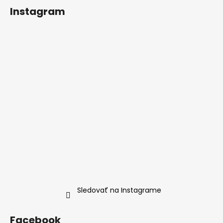
á
Instagram
p
ä
t
i
e
Sledovať na Instagrame
Facebook