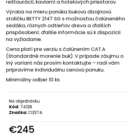
č
reštaurácií, kaviarní a hotelových priestorov.
a
Výroba na mieru
ponúka bukovú dizajnovú
m
stoličku BETTY 2147 SG s možnosťou čalúneného
e
sedáka, rôznych odtieňov dreva a ďalších
prispôsobení; ďalšie informácie sú k dispozícii
na vyžiadanie.
Cena platí pre verziu s čalúnením CAT.A
(štandardné morenie buk). V prípade záujmu o
iný variant nás prosím kontaktujte – radi vám
pripravíme individuálnu cenovú ponuku.
Minimálny odber 10 ks
Na objednávku
Kód:
7412B
Značka:
CIZETA
€245