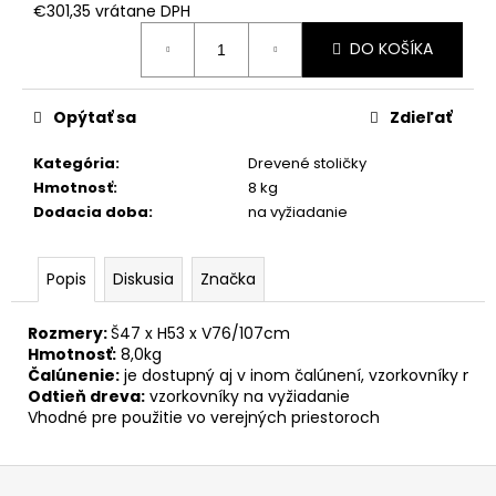
€301,35 vrátane DPH
Jednotková
DO KOŠÍKA
cena:
Opýtať sa
Zdieľať
Kategória
:
Drevené stoličky
Hmotnosť
:
8 kg
Dodacia doba
:
na vyžiadanie
Popis
Diskusia
Značka
Rozmery: 
Š47 x H53 x V76/107cm
Hmotnosť:
 8,0kg
Čalúnenie:
 je dostupný aj v inom čalúnení, vzorkovníky na 
Odtieň dreva:
 vzorkovníky na vyžiadanie
Vhodné pre použitie vo verejných priestoroch
Z