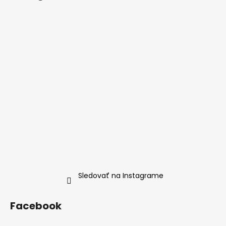
p
ä
t
i
e
Sledovať na Instagrame
Facebook