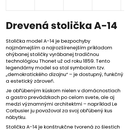
á
j
s
Drevená stolička A-14
ť
?
Stolička model A-14 je bezpochyby
najznámejším a najrozšírenejším príkladom
ohýbanej stoličky vyrábanej tradičnou
technológiou Thonet už od roku 1859. Tento
legendárny model sa stal symbolom tzv.
HĽADAŤ
„demokratického dizajnu“ – je dostupný, funkčný
a estetický zároveň.
Je obľúbeným kúskom nielen v domácnostiach
O
a gastro prevádzkach po celom svete, ale aj
d
medzi významnými architektmi – napríklad Le
p
Corbusier ju považoval za svoj obľúbený kus
o
nábytku.
r
ú
Stolička A-14 je konštrukčne tvorená zo šiestich