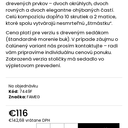
č
drevených prvkov – dvoch okrúhlych, dvoch
a
rovných a dvoch elegantne ohýbaných častí.
m
Celú kompozíciu dopĺňa 10 skrutiek a 2 matice,
e
ktoré spolu vytvárajú nesmrteľnú „štrnástku“.
Cena platí pre verziu s dreveným sedákom
(štandardné morenie buk). V prípade záujmu o
čalúnený variant nás prosím kontaktujte – radi
vám pripravíme individuálnu cenovú ponuku.
Zobrazená verzia stoličky má sedadlo vo
výpletovom prevedení.
Na objednávku
Kód:
7449F
Značka:
FAMEG
€116
€142,68 vrátane DPH
Jednotková