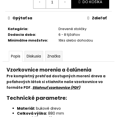
DO KOŠÍKA
cena:
Opýtať sa
Zdieľať
Kategória
:
Drevené stoličky
Dodacia doba
:
6 - 8 týždňov
Minimálne množstvo
:
16ks alebo dohodou
Popis
Diskusia
Značka
Vzorkovnice morenia a čalúnenia
Pre kompletný prehľad dostupných morení dreva a
poťahových látok si stiahnite naše vzorkovnice vo
formáte PDF.
Stiahnuť vzorkovnice (PDF)
Technické parametre:
Materiál:
bukové drevo
Celková výška:
880 mm