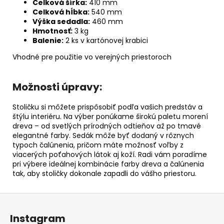
Celková šírka:
410 mm
Celková hĺbka:
540 mm
Výška sedadla:
460 mm
Hmotnosť:
3 kg
Balenie:
2 ks v kartónovej krabici
Vhodné pre použitie vo verejných priestoroch
Možnosti úpravy:
Stoličku si môžete prispôsobiť podľa vašich predstáv a
štýlu interiéru. Na výber ponúkame širokú paletu morení
dreva – od svetlých prírodných odtieňov až po tmavé
elegantné farby. Sedák môže byť dodaný v rôznych
typoch čalúnenia, pričom máte možnosť voľby z
viacerých poťahových látok aj koží. Radi vám poradíme
pri výbere ideálnej kombinácie farby dreva a čalúnenia
tak, aby stoličky dokonale zapadli do vášho priestoru.
Z
á
Instagram