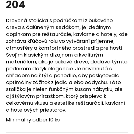
204
á
j
Drevená stolička s podrúčkami z bukového
s
dreva s čalúneným sedákom, je ideálnym
ť
doplnkom pre reštaurácie, kaviarne a hotely, kde
?
zohráva kľúčovú rolu vo vytváraní príjemnej
atmosféry a komfortného prostredia pre hostí.
Svojím klasickým dizajnom a kvalitným
materiálom, ako je bukové drevo, dodáva týmto
podnikom dotyk elegancie. Je navrhnutá s
HĽADAŤ
ohľadom na štýl a pohodlie, aby poskytovala
optimálny zážitok z jedla alebo oddychu. Táto
stolička je nielen funkčným kusom nábytku, ale
O
aj štýlovým prírastkom, ktorý prispieva k
d
celkovému vkusu a estetike reštaurácií, kaviarní
p
a hotelových priestorov.
o
Minimálny odber 10 ks
r
ú