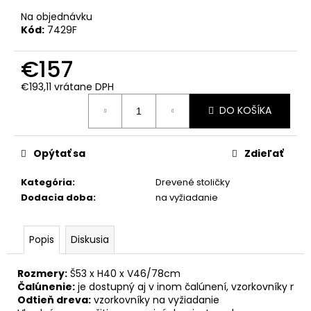
č
a
Na objednávku
Kód:
7429F
m
e
€157
€193,11 vrátane DPH
Jednotková
DO KOŠÍKA
cena:
Opýtať sa
Zdieľať
Kategória
:
Drevené stoličky
Dodacia doba
:
na vyžiadanie
Popis
Diskusia
Rozmery:
 Š53 x H40 x V46/78cm
Čalúnenie:
 je dostupný aj v inom čalúnení, vzorkovníky na 
Odtieň dreva:
 vzorkovníky na vyžiadanie