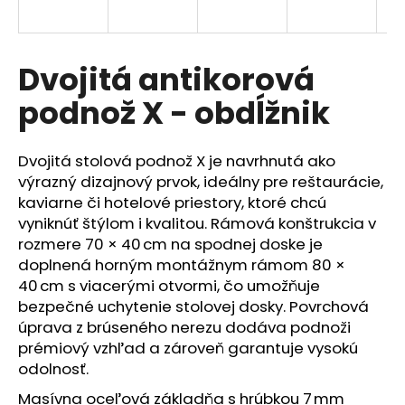
á
j
s
Dvojitá antikorová
ť
podnož X - obdĺžnik
?
Dvojitá stolová podnož X je navrhnutá ako
výrazný dizajnový prvok, ideálny pre reštaurácie,
kaviarne či hotelové priestory, ktoré chcú
HĽADAŤ
vyniknúť štýlom i kvalitou. Rámová konštrukcia v
rozmere 70 × 40 cm na spodnej doske je
doplnená horným montážnym rámom 80 ×
40 cm s viacerými otvormi, čo umožňuje
O
bezpečné uchytenie stolovej dosky. Povrchová
d
p
úprava z brúseného nerezu dodáva podnoži
o
prémiový vzhľad a zároveň garantuje vysokú
r
odolnosť.
ú
Masívna oceľová základňa s hrúbkou 7 mm