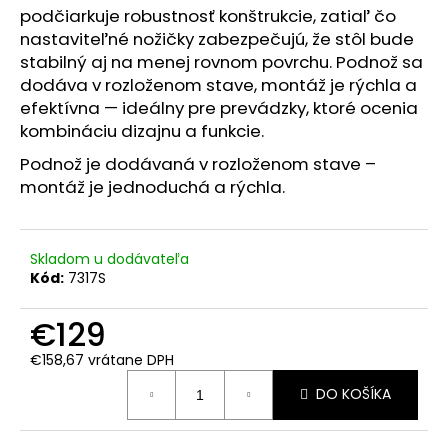
č
podčiarkuje robustnosť konštrukcie, zatiaľ čo
a
nastaviteľné nožičky zabezpečujú, že stôl bude
m
stabilný aj na menej rovnom povrchu. Podnož sa
e
dodáva v rozloženom stave, montáž je rýchla a
efektívna — ideálny pre prevádzky, ktoré ocenia
kombináciu dizajnu a funkcie.
Podnož je dodávaná v rozloženom stave –
montáž je jednoduchá a rýchla.
Skladom u dodávateľa
Kód:
7317S
€129
€158,67 vrátane DPH
Jednotková
DO KOŠÍKA
cena: