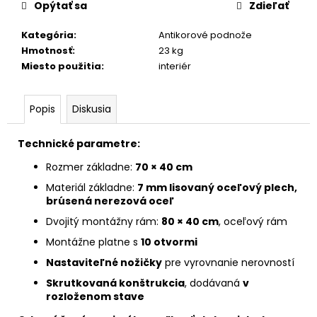
Opýtať sa
Zdieľať
Kategória
:
Antikorové podnože
Hmotnosť
:
23 kg
Miesto použitia
:
interiér
Popis
Diskusia
Technické parametre:
Rozmer základne:
70 × 40 cm
Materiál základne:
7 mm lisovaný oceľový plech,
brúsená nerezová oceľ
Dvojitý montážny rám:
80 × 40 cm
, oceľový rám
Montážne platne s
10 otvormi
Nastaviteľné nožičky
pre vyrovnanie nerovností
Skrutkovaná konštrukcia
, dodávaná
v
rozloženom stave