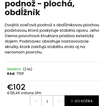
podnož - plochá,
á
obdĺžnik
j
s
ť
Dvojitá oceľová podnož s obdĺžnikovou plochou
?
podstavou, ktorá poskytuje stabilnú oporu. Jeho
čierna povrchová štruktúra pridáva estetický
dojem. Podstavec obsahuje nastavovacie
skrutky, ktoré zaisťujú stabilitu stola aj na
nerovnom povrchu.
HĽADAŤ
Skladom
(2 ks)
Kód:
7110P
O
d
€102
p
o
€125,46 vrátane DPH
r
Jednotková
ú
DO KOŠÍKA
cena: