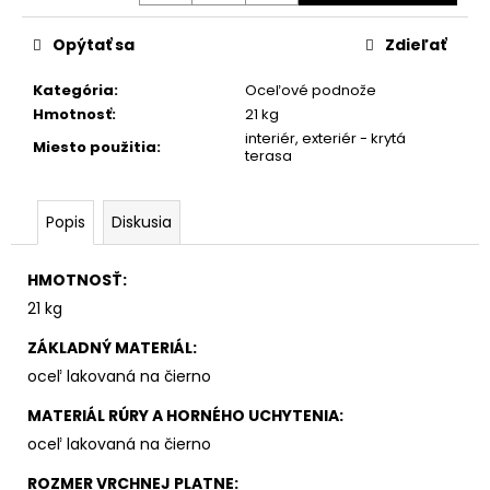
č
a
Opýtať sa
Zdieľať
m
e
Kategória
:
Oceľové podnože
Hmotnosť
:
21 kg
interiér, exteriér - krytá
Miesto použitia
:
terasa
Popis
Diskusia
HMOTNOSŤ
:
21 kg
ZÁKLADNÝ MATERIÁL
:
oceľ lakovaná na čierno
MATERIÁL RÚRY A HORNÉHO UCHYTENIA
:
oceľ lakovaná na čierno
ROZMER VRCHNEJ PLATNE
: