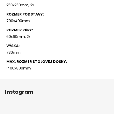
250x250mm, 2x
ROZMER PODSTAVY
:
700x400mm
ROZMER RÚRY
:
60x60mm, 2x
VÝŠKA
:
730mm
MAX. ROZMER STOLOVEJ DOSKY
:
1400x800mm
Z
á
Instagram
p
ä
t