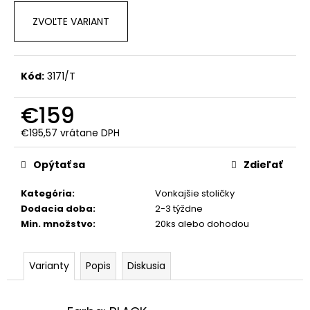
č
a
ZVOĽTE VARIANT
m
e
Kód:
3171/T
€159
€195,57 vrátane DPH
Jednotková
cena:
Opýtať sa
Zdieľať
Kategória
:
Vonkajšie stoličky
Dodacia doba
:
2-3 týždne
Min. množstvo
:
20ks alebo dohodou
Varianty
Popis
Diskusia