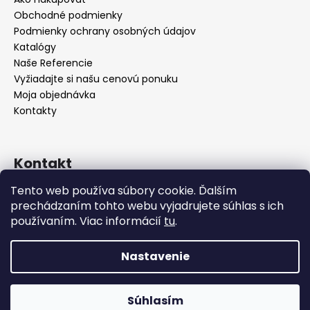
Obchodné podmienky
Podmienky ochrany osobných údajov
Katalógy
Naše Referencie
Vyžiadajte si našu cenovú ponuku
Moja objednávka
Kontakty
Kontakt
Tento web používa súbory cookie. Ďalším
info
@
seevey.sk
prechádzaním tohto webu vyjadrujete súhlas s ich
+421 907 167 346
používaním. Viac informácií
tu
.
+421 911 387 731
Nastavenie
Vytvoril Shoptet
Zariaďujete hotel, reštauráciu alebo kaviareň? Pri väčšom
odbere vám radi pripravíme cenovú ponuku na mieru –
Súhlasím
Copyright 2026
SEEVEY s.r.o.
. Všetky práva vyhradené.
vyžiadajte si ju nezáväzne ešte dnes!