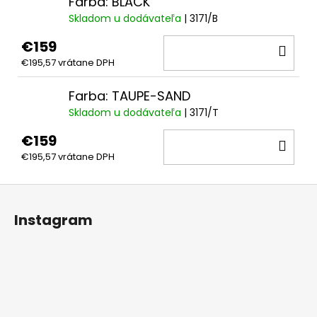
Farba: BLACK
Skladom u dodávateľa
| 3171/B
€159
DO
€195,57 vrátane DPH
KOŠ
Farba: TAUPE-SAND
Skladom u dodávateľa
| 3171/T
€159
DO
€195,57 vrátane DPH
KOŠ
Z
á
Instagram
p
ä
t
i
e