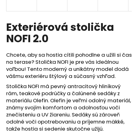
á
j
s
Exteriérová stolička
ť
NOFI 2.0
?
Chcete, aby sa hostia cítili pohodlne a užili si čas
na terase? Stolička NOFI je pre vás ideálnou
voľbou! Tento moderný a unikátny model dodá
HĽADAŤ
vášmu exteriéru štýlový a súčasný vzhľad.
Stolička NOFI má pevný antracitový hliníkový
rám, teakové podrúčky a čalúnené sedáky z
O
materiálu Olefin. Olefin je veľmi odolný materiál,
d
známy svojím komfortom a odolnosťou voči
p
znečisteniu a UV žiareniu. Sedáky sú zároveň
o
odolné voči opotrebovaniu a príjemne mäkké,
r
takže hostia si sedenie skutočne užijú.
ú