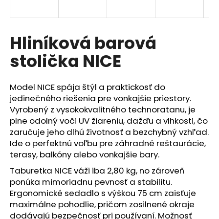
á
j
s
Hliníková barová
ť
stolička NICE
?
Model NICE spája štýl a praktickosť do
jedinečného riešenia pre vonkajšie priestory.
Vyrobený z vysokokvalitného technoratanu, je
HĽADAŤ
plne odolný voči UV žiareniu, dažďu a vlhkosti, čo
zaručuje jeho dlhú životnosť a bezchybný vzhľad.
Ide o perfektnú voľbu pre záhradné reštaurácie,
terasy, balkóny alebo vonkajšie bary.
O
d
Taburetka NICE váži iba 2,80 kg, no zároveň
p
ponúka mimoriadnu pevnosť a stabilitu.
o
Ergonomické sedadlo s výškou 75 cm zaisťuje
r
maximálne pohodlie, pričom zosilnené okraje
ú
dodávajú bezpečnosť pri používaní. Možnosť