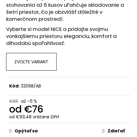
č
stohovania až 6 kusov uľahčuje skladovanie a
a
šetrí priestor, čo je obzvlášť dôležité v
m
komerčnom prostredí.
e
Vyberte si model NICE a pridajte svojmu
vonkajšiemu priestoru eleganciu, komfort a
dlhodobú spoľahlivosť.
ZVOĽTE VARIANT
Kód:
3206B/AB
€86
až –11 %
od
€76
od
€93,48
vrátane DPH
Jednotková
cena:
Opýtať sa
Zdieľať