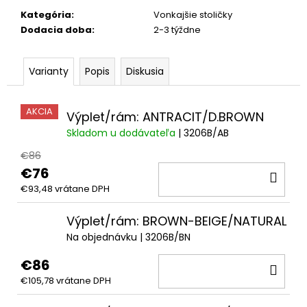
Kategória
:
Vonkajšie stoličky
Dodacia doba
:
2-3 týždne
Varianty
Popis
Diskusia
AKCIA
Výplet/rám: ANTRACIT/D.BROWN
Skladom u dodávateľa
| 3206B/AB
€86
€76
DO
€93,48 vrátane DPH
KOŠ
Výplet/rám: BROWN-BEIGE/NATURAL
Na objednávku
| 3206B/BN
€86
DO
€105,78 vrátane DPH
KOŠ