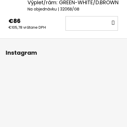
Výplet/rám: GREEN-WHITE/D.BROWN
Na objednávku
| 3206B/GB
€86
DO
€105,78 vrátane DPH
KOŠ
Z
á
Instagram
p
ä
t
i
e