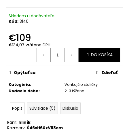
č
a
m
Skladom u dodávateľa
e
Kód:
3146
€109
€134,07 vrátane DPH
Jednotková
DO KOŠÍKA
cena:
Opýtať sa
Zdieľať
Kategória
:
Vonkajšie stoličky
Dodacia doba
:
2-3 týždne
Popis
Súvisiace (5)
Diskusia
Rám: 
hliník
Rozmery: 
Š46xH60xV88
cm