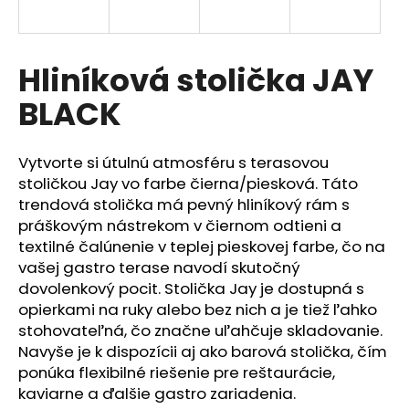
á
j
s
Hliníková stolička JAY
ť
BLACK
?
Vytvorte si útulnú atmosféru s terasovou
stoličkou Jay vo farbe čierna/piesková. Táto
trendová stolička má pevný hliníkový rám s
HĽADAŤ
práškovým nástrekom v čiernom odtieni a
textilné čalúnenie v teplej pieskovej farbe, čo na
vašej gastro terase navodí skutočný
dovolenkový pocit. Stolička Jay je dostupná s
O
opierkami na ruky alebo bez nich a je tiež ľahko
d
p
stohovateľná, čo značne uľahčuje skladovanie.
o
Navyše je k dispozícii aj ako barová stolička, čím
r
ponúka flexibilné riešenie pre reštaurácie,
ú
kaviarne a ďalšie gastro zariadenia.