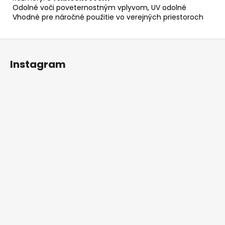
Odolné voči poveternostným vplyvom, UV odolné
Vhodné pre 
náročné použitie vo verejných priestoroch
Z
á
Instagram
p
ä
t
i
e