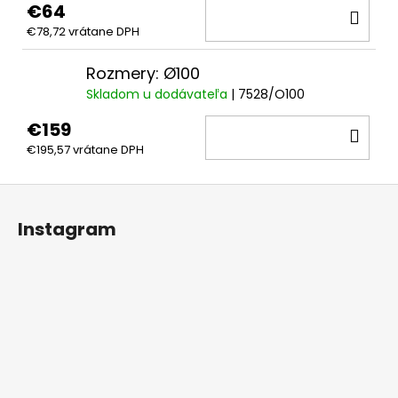
€64
DO
€78,72 vrátane DPH
KOŠ
Rozmery: Ø100
Skladom u dodávateľa
| 7528/O100
€159
DO
€195,57 vrátane DPH
KOŠ
Z
á
Instagram
p
ä
t
i
e