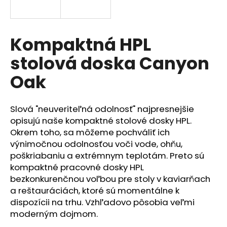
á
j
s
Kompaktná HPL
ť
stolová doska Canyon
?
Oak
Slová "neuveriteľná odolnosť" najpresnejšie
HĽADAŤ
opisujú naše kompaktné stolové dosky HPL.
Okrem toho, sa môžeme pochváliť ich
výnimočnou odolnosťou voči vode, ohňu,
poškriabaniu a extrémnym teplotám. Preto sú
O
kompaktné pracovné dosky HPL
d
bezkonkurenčnou voľbou pre stoly v kaviarňach
p
a reštauráciách, ktoré sú momentálne k
o
dispozícii na trhu. Vzhľadovo pôsobia veľmi
r
moderným dojmom.
ú