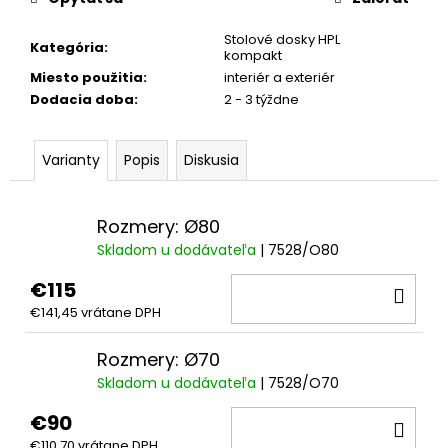
Stolové dosky HPL
Kategória
:
kompakt
Miesto použitia
:
interiér a exteriér
Dodacia doba
:
2 - 3 týždne
Varianty
Popis
Diskusia
Rozmery: Ø80
Skladom u dodávateľa
| 7528/O80
€115
DO
€141,45 vrátane DPH
KOŠ
Rozmery: Ø70
Skladom u dodávateľa
| 7528/O70
€90
DO
€110,70 vrátane DPH