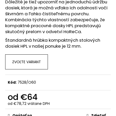
č
Dôležité je tiež upozorniť na jednoduchú údržbu
a
dosiek, ktorá je možná vďaka ich odolnosti voči
m
škvrnám a ľahko čistiteľnému povrchu.
e
Kombinácia týchto vlastností zabezpečuje, že
kompaktné pracovné dosky HPL predstavujú
skutočný prelom v odvetví HoReCa.
Štandardná hrúbka kompaktných stolových
dosiek HPL v našej ponuke je 12 mm.
ZVOĽTE VARIANT
Kód:
7528/O60
od
€64
od
€78,72
vrátane DPH
Jednotková
cena:
Opýtať sa
Zdieľať