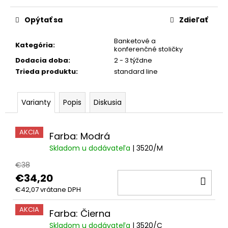
Jednotková
cena:
Opýtať sa
Zdieľať
Banketové a
Kategória
:
konferenčné stoličky
Dodacia doba
:
2 - 3 týždne
Trieda produktu
:
standard line
Varianty
Popis
Diskusia
AKCIA
Farba: Modrá
Skladom u dodávateľa
| 3520/M
€38
€34,20
DO
€42,07 vrátane DPH
KOŠ
AKCIA
Farba: Čierna
Skladom u dodávateľa
| 3520/C