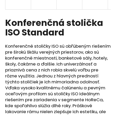
á
j
s
Konferenčná stolička
ť
ISO Standard
?
Konferenčné stoličky ISO sú obľúbeným riešením
pre širokú škálu verejných priestorov, ako sú
konferenčné miestnosti, banketové sály, hotely,
HĽADAŤ
školy, čakárne a ďalšie. Ich univerzálnosť a
priaznivá cena z nich robia skvelú voľbu pre
rôzne využitia. Jednou z hlavných predností
týchto stoličiek je ich mimoriadna odolnosť.
O
Vďaka vysoko kvalitnému čalúneniu a pevným
d
p
oceľovým profilom sú stoličky ISO ideálnym
o
riešením pre zariadenia v segmente HoReCa,
r
kde spoľahlivo slúžia dlhé roky. Práškové
ú
lakovanie rámu nielen zlepšuje ich estetiku, ale