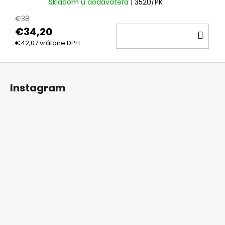
Skladom u dodávateľa
| 3520/PK
€38
€34,20
DO
€42,07 vrátane DPH
KOŠ
Z
á
Instagram
p
ä
t
i
e