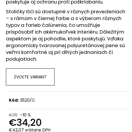
č
poskytuje aj ochranu proti poškriabaniu.
a
Stoličky ISO sú dostupné v rôznych prevedeniach
m
– s rámom v čiernej farbe a s výberom rôznych
e
typov a farieb čalúnenia, čo umožňuje
prispôsobiť ich akémukoľvek interiéru. Dôležitým
aspektom je aj pohodlie, ktoré poskytujú. Vďaka
ergonomicky tvarovanej polyuretánovej pene sú
veľmi komfortné aj pri dlhých jednaniach či
podujatiach.
ZVOĽTE VARIANT
Kód:
3520/C
€38
–10 %
€34,20
€42,07 vrátane DPH