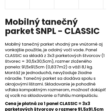
á
j
s
Mobilný tanečný
ť
parket SNPL - CLASSIC
?
Mobilný tanečný parket vhodný pre vnútorné aj
vonkajšie použitie, je odolný voči vode. Panel
CLASSIC sa skladá z 3x3 parketových štvorcov (1
HĽADAŤ
štvorec = 30,5x30,5cm), rozmer zloženého
panela: 91,5x91,5cm (0,837m2) a váži 8,1 kg.
Montáž je jednoduchá, nevyžaduje žiadne
náradie. Tanečný parket sa dodáva spolu s
O
okrajovými lištami. Skladovanie je pohodlné
d
p
vďaka kompaktným rozmerom, možnosť dokúpiť
o
aj vozík na skladovanie a ľahšiu manipuláciu.
r
Cena je platná za 1 panel CLASSIC = 3x3
ú
parketových štvorcov o rozmere 91,5x91,5cm