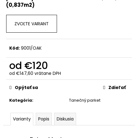
č
(0,837m2)
a
m
e
ZVOĽTE VARIANT
Kód:
9001/OAK
od
€120
od
€147,60
vrátane DPH
Jednotková
cena:
Opýtať sa
Zdieľať
Kategória
:
Tanečný parket
Varianty
Popis
Diskusia