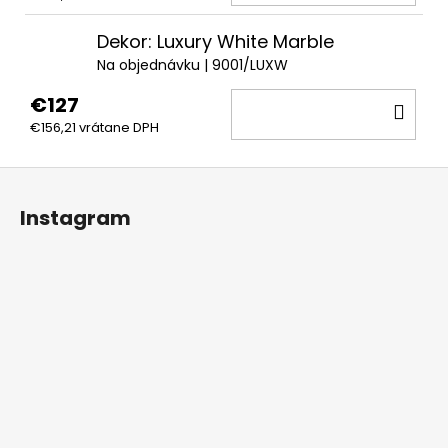
KOŠ
Dekor: Luxury White Marble
Na objednávku
| 9001/LUXW
€127
DO
€156,21 vrátane DPH
KOŠ
Z
á
Instagram
p
ä
t
i
e