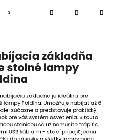
Hľadať
Prihlásenie
Nákupný
Sedacie boxy a lavice
Lehátka
Tanečný
košík
bíjacia základňa
e stolné lampy
ldina
nabíjacia základňa je ideálna pre
é lampy Poldina. Umožňuje nabíjať až 6
idiel súčasne a predstavuje praktický
ok pre váš systém osvetlenia. S touto
acou stanicou sa už nemusíte trápiť s
mi USB káblami – stačí pripojiť jednu
rčku do zásuvky a všetky lampy budú