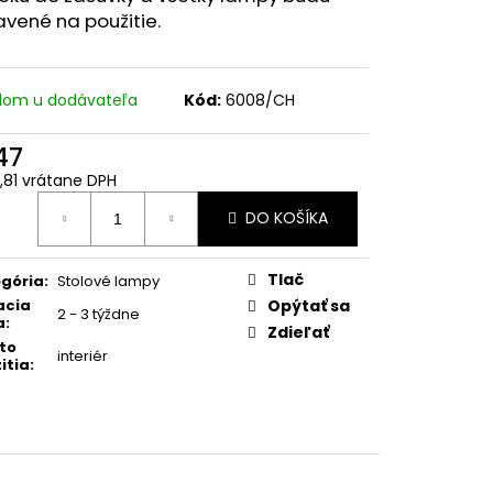
avené na použitie.
dom u dodávateľa
Kód:
6008/CH
47
,81 vrátane DPH
otková
DO KOŠÍKA
:
Tlač
gória
:
Stolové lampy
acia
Opýtať sa
2 - 3 týždne
a
:
Zdieľať
to
interiér
itia
: