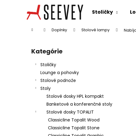
K
Prejsť
na
o
Stoličky
Lo
obsah
Späť
Späť
š
do
do
í
Domov
Doplnky
Stolové lampy
Nabíj
k
obchodu
obchodu
B
o
Kategórie
Preskočiť
č
kategórie
n
Stoličky
ý
Lounge a pohovky
p
Stolové podnože
a
Stoly
n
Stolové dosky HPL kompakt
e
Banketové a konferenčné stoly
l
Stolové dosky TOPALIT
Classicline Topalit Wood
Classicline Topalit Stone
Classicline Topalit Graphic