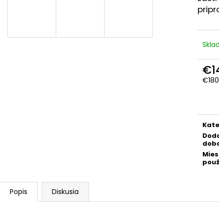
pripr
Skla
€1
€180
Jedn
cena
Kate
Dod
dob
Mies
použ
Popis
Diskusia