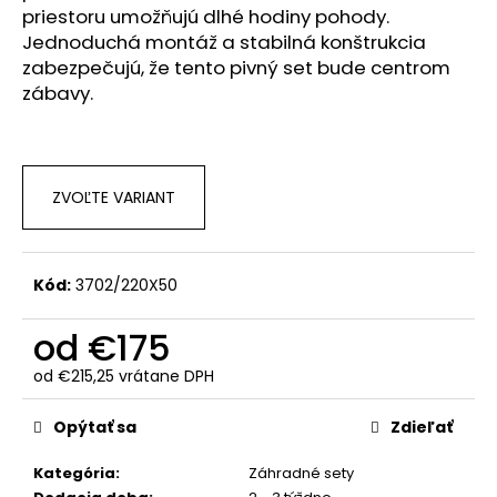
č
priestoru umožňujú dlhé hodiny pohody.
a
Jednoduchá montáž a stabilná konštrukcia
m
zabezpečujú, že tento pivný set bude centrom
e
zábavy.
ZVOĽTE VARIANT
Kód:
3702/220X50
od
€175
od
€215,25
vrátane DPH
Jednotková
cena:
Opýtať sa
Zdieľať
Kategória
:
Záhradné sety