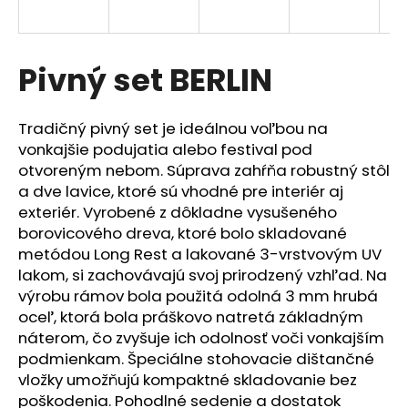
á
j
s
Pivný set BERLIN
ť
?
Tradičný pivný set je ideálnou voľbou na
vonkajšie podujatia alebo festival pod
otvoreným nebom. Súprava zahŕňa robustný stôl
a dve lavice, ktoré sú vhodné pre interiér aj
exteriér. Vyrobené z dôkladne vysušeného
HĽADAŤ
borovicového dreva, ktoré bolo skladované
metódou Long Rest a lakované 3-vrstvovým UV
lakom, si zachovávajú svoj prirodzený vzhľad. Na
O
výrobu rámov bola použitá odolná 3 mm hrubá
d
oceľ, ktorá bola práškovo natretá základným
p
náterom, čo zvyšuje ich odolnosť voči vonkajším
o
podmienkam.
Špeciálne stohovacie dištančné
r
vložky umožňujú kompaktné skladovanie bez
ú
poškodenia.
Pohodlné sedenie a dostatok