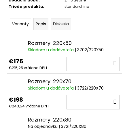
Dodacia doba
:
2 - 3 týždne
Trieda produktu
:
standard line
Varianty
Popis
Diskusia
Rozmery: 220x50
Skladom u dodávateľa
| 3702/220X50
€175
DO
€215,25 vrátane DPH
KOŠ
Rozmery: 220x70
Skladom u dodávateľa
| 3722/220X70
€198
DO
€243,54 vrátane DPH
KOŠ
Rozmery: 220x80
Na objednávku
| 3721/220X80