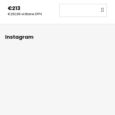
€213
DO
€261,99 vrátane DPH
KOŠ
Z
á
Instagram
p
ä
t
i
e