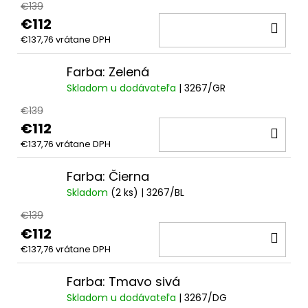
€139
€112
DO
€137,76 vrátane DPH
KOŠ
Farba: Zelená
Skladom u dodávateľa
| 3267/GR
€139
€112
DO
€137,76 vrátane DPH
KOŠ
Farba: Čierna
Skladom
(2 ks)
| 3267/BL
€139
€112
DO
€137,76 vrátane DPH
KOŠ
Farba: Tmavo sivá
Skladom u dodávateľa
| 3267/DG