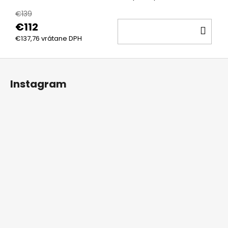
€139
€112
DO
€137,76 vrátane DPH
KOŠ
Z
á
Instagram
p
ä
t
i
e