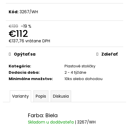
č
a
Kód:
3267/WH
m
e
€139
–19 %
€112
€137,76 vrátane DPH
Jednotková
cena:
Opýtať sa
Zdieľať
Kategória
:
Plastové stoličky
Dodacia doba
:
2 - 4 týždne
Minimálne množstvo
:
10ks alebo dohodou
Varianty
Popis
Diskusia
Farba: Biela
Skladom u dodávateľa
| 3267/WH