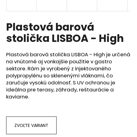
á
j
s
Plastová barová
ť
stolička LISBOA - High
?
Plastová barová stolička LISBOA - High je určená
na vnútorné aj vonkajšie použitie v gastro
sektore. Rám je vyrobený z injektovaného
HĽADAŤ
polypropylénu so sklenenými vláknami, čo
zaručuje vysokú odolnosť. S UV ochranou je
ideálna pre terasy, záhrady, reštaurácie a
kaviarne.
O
d
p
o
r
ZVOĽTE VARIANT
ú