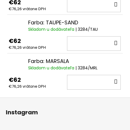
€62
DO
€76,26 vrátane DPH
KOŠ
Farba: TAUPE-SAND
Skladom u dodávateľa
| 3284/TAU
€62
DO
€76,26 vrátane DPH
KOŠ
Farba: MARSALA
Skladom u dodávateľa
| 3284/MRL
€62
DO
€76,26 vrátane DPH
KOŠ
Z
á
Instagram
p
ä