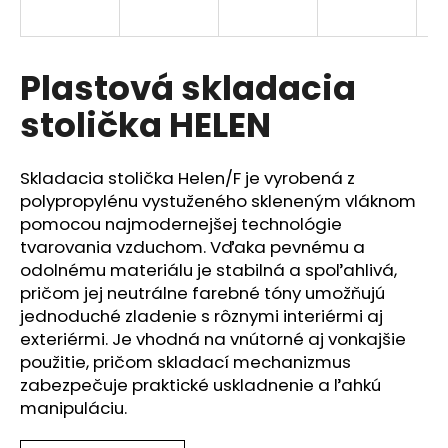
á
j
s
Plastová skladacia
ť
stolička HELEN
?
Skladacia stolička Helen/F je vyrobená z
polypropylénu vystuženého skleneným vláknom
pomocou najmodernejšej technológie
HĽADAŤ
tvarovania vzduchom. Vďaka pevnému a
odolnému materiálu je stabilná a spoľahlivá,
pričom jej neutrálne farebné tóny umožňujú
jednoduché zladenie s rôznymi interiérmi aj
O
exteriérmi. Je vhodná na vnútorné aj vonkajšie
d
p
použitie, pričom skladací mechanizmus
o
zabezpečuje praktické uskladnenie a ľahkú
r
manipuláciu.
ú