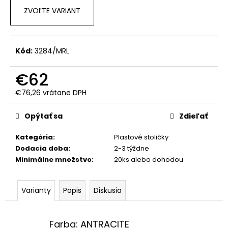
č
ZVOĽTE VARIANT
a
m
e
Kód:
3284/MRL
€62
€76,26 vrátane DPH
Jednotková
cena:
Opýtať sa
Zdieľať
Kategória
:
Plastové stoličky
Dodacia doba
:
2-3 týždne
Minimálne množstvo
:
20ks alebo dohodou
Varianty
Popis
Diskusia
Farba: ANTRACITE