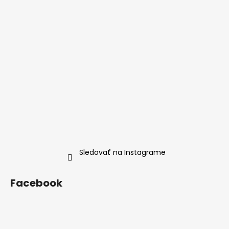
t
i
e
Sledovať na Instagrame
Facebook