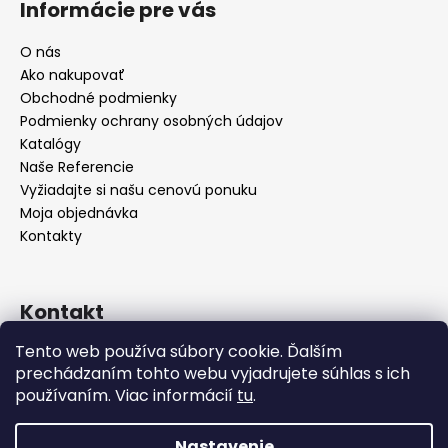
Informácie pre vás
O nás
Ako nakupovať
Obchodné podmienky
Podmienky ochrany osobných údajov
Katalógy
Naše Referencie
Vyžiadajte si našu cenovú ponuku
Moja objednávka
Kontakty
Kontakt
Tento web používa súbory cookie. Ďalším
info
@
seevey.sk
prechádzaním tohto webu vyjadrujete súhlas s ich
+421 907 167 346
používaním. Viac informácií
tu
.
+421 911 387 731
Nastavenie