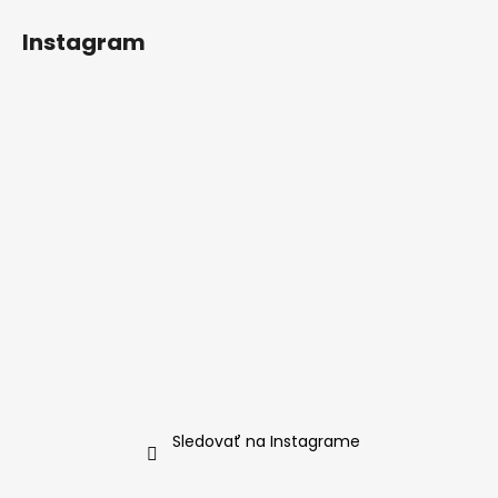
á
Instagram
p
ä
t
i
e
Sledovať na Instagrame