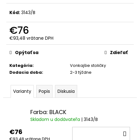
č
a
Kód:
3143/B
m
e
€76
€93,48 vrátane DPH
Jednotková
cena:
Opýtať sa
Zdieľať
Kategória
:
Vonkajšie stoličky
Dodacia doba
:
2-3 týždne
Varianty
Popis
Diskusia
Farba: BLACK
Skladom u dodávateľa
| 3143/B
€76
DO
€93,48 vrátane DPH