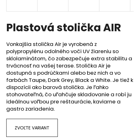
á
j
s
Plastová stolička AIR
ť
?
Vonkajšia stolička Air je vyrobená z
polypropylénu odolného voči UV žiareniu so
sklolaminátom, čo zabezpečuje extra stabilitu a
trvácnosť na vašej terase. Stolička Air je
dostupná s podrúčkami alebo bez nich a vo
HĽADAŤ
farbách Taupe, Dark Grey, Black a White. Je tiež k
dispozícii ako barová stolička. Je ľahko
stohovateľná, čo uľahčuje skladovanie a robí ju
O
ideálnou voľbou pre reštaurácie, kaviarne a
d
gastro zariadenia.
p
o
r
ZVOĽTE VARIANT
ú