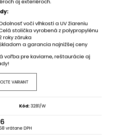
iéroch aj exteriéroch.
dy:
Odolnosť voči vlhkosti a UV žiareniu
Celá stolička vyrobená z polypropylénu
2 roky záruka
Skladom a garancia najnižšej ceny
á voľba pre kaviarne, reštaurácie aj
ady!
OĽTE VARIANT
Kód:
3281/W
6
58 vrátane DPH
otková