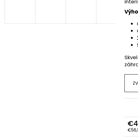
inter
Výho
Skvel
záhr
ZV
€4
€56,
Jedn