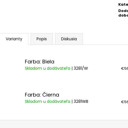
cena
Kate
Dod
dob
Varianty
Popis
Diskusia
Farba: Biela
Skladom u dodávateľa
| 3281/W
€56
Farba: Čierna
Skladom u dodávateľa
| 3281WB
€56