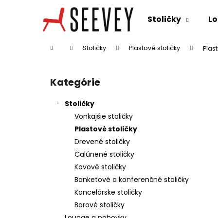
K
Prejsť
na
o
Stoličky
Lo
obsah
Späť
Späť
š
do
do
í
Domov
Stoličky
Plastové stoličky
Plas
k
obchodu
obchodu
B
o
Kategórie
Preskočiť
č
kategórie
n
Stoličky
ý
Vonkajšie stoličky
p
Plastové stoličky
a
Drevené stoličky
n
Čalúnené stoličky
e
Kovové stoličky
l
Banketové a konferenčné stoličky
Kancelárske stoličky
Barové stoličky
Lounge a pohovky