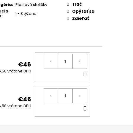
:
Tlač
gória
:
Plastové stoličky
acia
Opýtať sa
1 - 3 týždne
a
:
Zdieľať
€46
DO
,58 vrátane DPH
KOŠÍKA
€46
DO
,58 vrátane DPH
KOŠÍKA