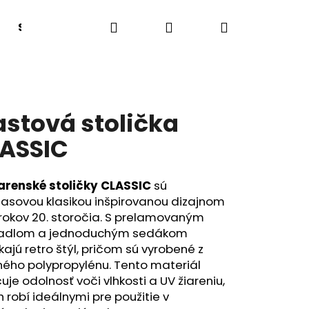
Hľadať
Prihlásenie
Nákupný
Sedacie boxy a lavice
Lehátka
Tanečný
košík
astová stolička
ASSIC
arenské stoličky CLASSIC
sú
asovou klasikou inšpirovanou dizajnom
 rokov 20. storočia. S prelamovaným
adlom a jednoduchým sedákom
ajú retro štýl, pričom sú vyrobené z
ného polypropylénu. Tento materiál
uje odolnosť voči vlhkosti a UV žiareniu,
h robí ideálnymi pre použitie v