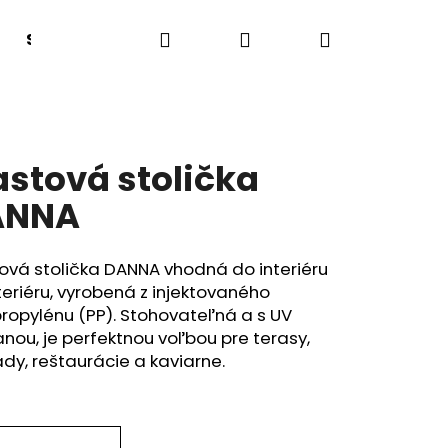
Hľadať
Prihlásenie
Nákupný
Sedacie boxy a lavice
Lehátka
Tanečný
košík
astová stolička
ANNA
ová stolička DANNA vhodná do interiéru
teriéru, vyrobená z injektovaného
ropylénu (PP). Stohovateľná a s UV
nou, je perfektnou voľbou pre terasy,
dy, reštaurácie a kaviarne.