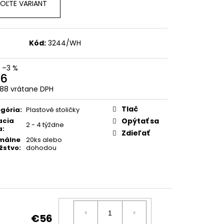
OĽTE VARIANT
Kód:
3244/WH
–3 %
6
88 vrátane DPH
otková
:
Tlač
gória
:
Plastové stoličky
acia
Opýtať sa
2 - 4 týždne
a
:
Zdieľať
málne
20ks alebo
žstvo
:
dohodou
€56