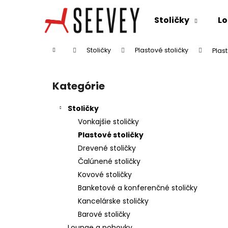
K
Prejsť
na
o
Stoličky
Lo
obsah
Späť
Späť
š
do
do
í
Domov
Stoličky
Plastové stoličky
Plas
k
obchodu
obchodu
B
o
Kategórie
Preskočiť
č
kategórie
n
Stoličky
ý
Vonkajšie stoličky
p
Plastové stoličky
a
Drevené stoličky
n
Čalúnené stoličky
e
Kovové stoličky
l
Banketové a konferenčné stoličky
Kancelárske stoličky
Barové stoličky
Lounge a pohovky