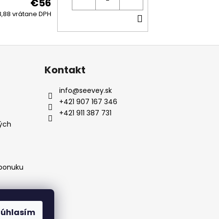
€56
DO
,88 vrátane DPH
KOŠÍKA
Kontakt
info
@
seevey.sk
+421 907 167 346
+421 911 387 731
ých
 ponuku
Súhlasím