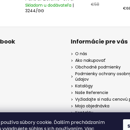
€58
Skladom u dodávateľa
|
€68
3244/GG
ebook
Informácie pre vás
O nás
Ako nakupovať
Obchodné podmienky
Podmienky ochrany osobn
údajov
Katalógy
Naše Referencie
Vyžiadajte si našu cenovú
Moja objednávka
Kontakty
používa súbory cookie. Ďalším prechádzaním
 vyjadrujete súhlas s ich používaním. Viac