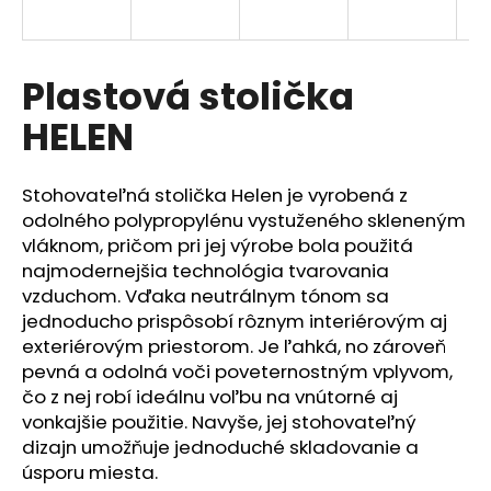
á
j
s
Plastová stolička
ť
HELEN
?
Stohovateľná stolička Helen je vyrobená z
odolného polypropylénu vystuženého skleneným
vláknom, pričom pri jej výrobe bola použitá
HĽADAŤ
najmodernejšia technológia tvarovania
vzduchom. Vďaka neutrálnym tónom sa
jednoducho prispôsobí rôznym interiérovým aj
exteriérovým priestorom. Je ľahká, no zároveň
O
pevná a odolná voči poveternostným vplyvom,
d
p
čo z nej robí ideálnu voľbu na vnútorné aj
o
vonkajšie použitie. Navyše, jej stohovateľný
r
dizajn umožňuje jednoduché skladovanie a
ú
úsporu miesta.