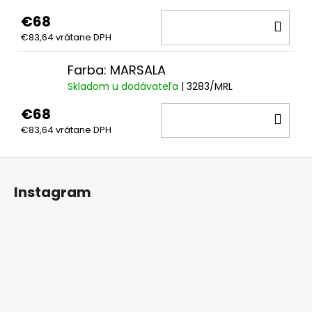
€68
DO
€83,64 vrátane DPH
KOŠ
Farba: MARSALA
Skladom u dodávateľa
| 3283/MRL
€68
DO
€83,64 vrátane DPH
KOŠ
Z
á
Instagram
p
ä
t
i
e