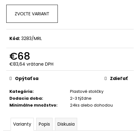
č
a
m
ZVOĽTE VARIANT
e
Kód:
3283/MRL
€68
€83,64 vrátane DPH
Jednotková
cena:
Opýtať sa
Zdieľať
Kategória
:
Plastové stoličky
Dodacia doba
:
2-3 týždne
Minimálne množstvo
:
24ks alebo dohodou
Varianty
Popis
Diskusia