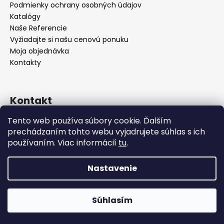
Podmienky ochrany osobných údajov
Katalógy
Naše Referencie
Vyžiadajte si našu cenovú ponuku
Moja objednávka
Kontakty
Kontakt
Tento web používa súbory cookie. Ďalším
info
@
seevey.sk
prechádzaním tohto webu vyjadrujete súhlas s ich
+421 907 167 346
používaním. Viac informácií
tu
.
+421 911 387 731
Nastavenie
Vytvoril Shoptet
Zariaďujete hotel, reštauráciu alebo kaviareň? Pri väčšom
odbere vám radi pripravíme cenovú ponuku na mieru –
Súhlasím
Copyright 2026
SEEVEY s.r.o.
. Všetky práva vyhradené.
vyžiadajte si ju nezáväzne ešte dnes!