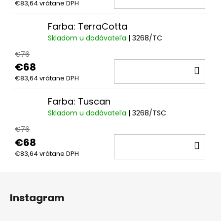
€83,64 vrátane DPH
KOŠ
Farba: TerraCotta
Skladom u dodávateľa
| 3268/TC
€76
€68
DO
€83,64 vrátane DPH
KOŠ
Farba: Tuscan
Skladom u dodávateľa
| 3268/TSC
€76
€68
DO
€83,64 vrátane DPH
KOŠ
Z
á
Instagram
p
ä