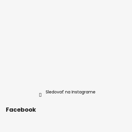
t
i
e
Sledovať na Instagrame
Facebook