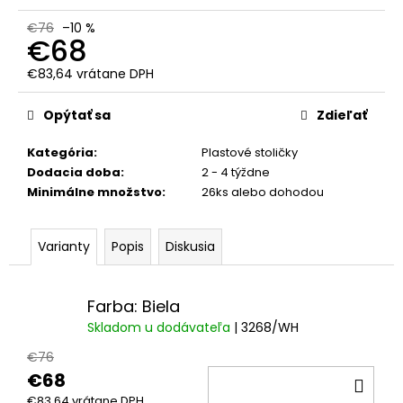
č
a
€76
–10 %
m
€68
e
€83,64 vrátane DPH
Jednotková
cena:
Opýtať sa
Zdieľať
Kategória
:
Plastové stoličky
Dodacia doba
:
2 - 4 týždne
Minimálne množstvo
:
26ks alebo dohodou
Varianty
Popis
Diskusia
Farba: Biela
Skladom u dodávateľa
| 3268/WH
€76
€68
DO
€83,64 vrátane DPH