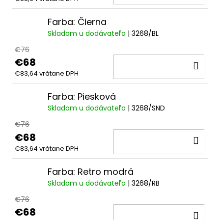
KOŠ
Farba: Čierna
Skladom u dodávateľa
| 3268/BL
€76
€68
DO
€83,64 vrátane DPH
KOŠ
Farba: Piesková
Skladom u dodávateľa
| 3268/SND
€76
€68
DO
€83,64 vrátane DPH
KOŠ
Farba: Retro modrá
Skladom u dodávateľa
| 3268/RB
€76
€68
DO