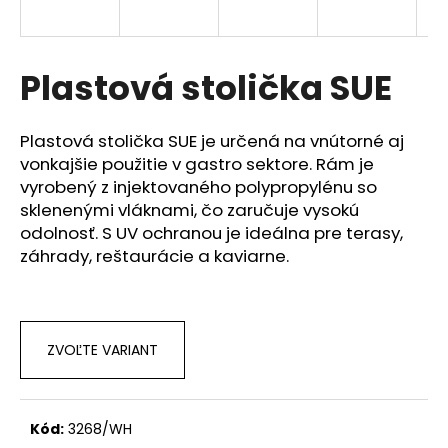
á
j
s
Plastová stolička SUE
ť
?
Plastová stolička SUE je určená na vnútorné aj
vonkajšie použitie v gastro sektore. Rám je
vyrobený z injektovaného polypropylénu so
sklenenými vláknami, čo zaručuje vysokú
odolnosť. S UV ochranou je ideálna pre terasy,
HĽADAŤ
záhrady, reštaurácie a kaviarne.
O
d
ZVOĽTE VARIANT
p
o
r
ú
Kód:
3268/WH