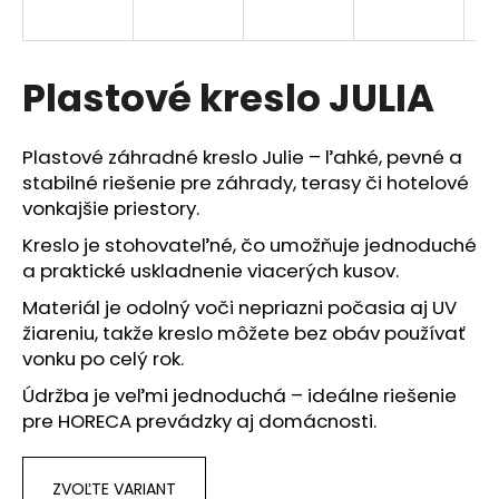
á
j
s
Plastové kreslo JULIA
ť
?
Plastové záhradné kreslo Julie – ľahké, pevné a
stabilné riešenie pre záhrady, terasy či hotelové
vonkajšie priestory.
Kreslo je stohovateľné, čo umožňuje jednoduché
HĽADAŤ
a praktické uskladnenie viacerých kusov.
Materiál je odolný voči nepriazni počasia aj UV
žiareniu, takže kreslo môžete bez obáv používať
O
vonku po celý rok.
d
Údržba je veľmi jednoduchá – ideálne riešenie
p
pre HORECA prevádzky aj domácnosti.
o
r
ú
ZVOĽTE VARIANT