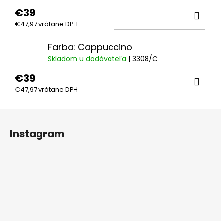
€39
DO
€47,97 vrátane DPH
KOŠ
Farba: Cappuccino
Skladom u dodávateľa
| 3308/C
€39
DO
€47,97 vrátane DPH
KOŠ
Z
á
Instagram
p
ä
t
i
e