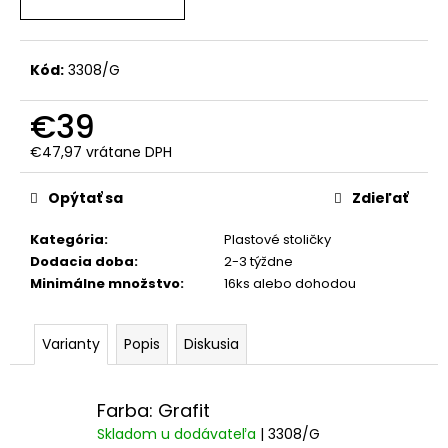
č
a
m
e
Kód:
3308/G
€39
€47,97 vrátane DPH
Jednotková
cena:
Opýtať sa
Zdieľať
Kategória
:
Plastové stoličky
Dodacia doba
:
2-3 týždne
Minimálne množstvo
:
16ks alebo dohodou
Varianty
Popis
Diskusia
Farba: Grafit
Skladom u dodávateľa
| 3308/G