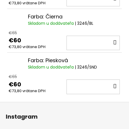
€73,80 vrátane DPH
KOŠ
Farba: Čierna
Skladom u dodávateľa
| 3246/BL
€65
€60
DO
€73,80 vrátane DPH
KOŠ
Farba: Piesková
Skladom u dodávateľa
| 3246/SND
€65
€60
DO
€73,80 vrátane DPH
KOŠ
Z
á
Instagram
p
ä