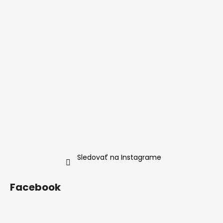
t
i
e
Sledovať na Instagrame
Facebook