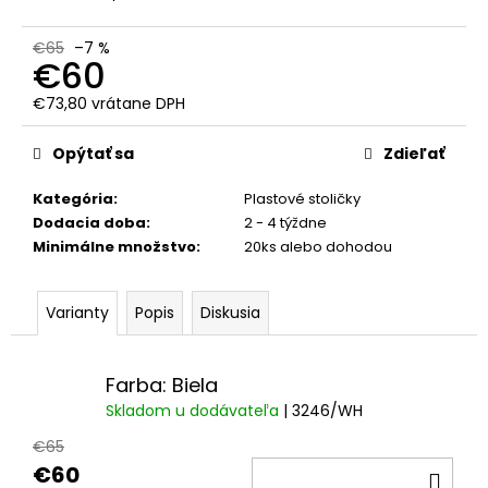
č
a
m
€65
–7 %
€60
e
€73,80 vrátane DPH
Jednotková
cena:
Opýtať sa
Zdieľať
Kategória
:
Plastové stoličky
Dodacia doba
:
2 - 4 týždne
Minimálne množstvo
:
20ks alebo dohodou
Varianty
Popis
Diskusia
Farba: Biela
Skladom u dodávateľa
| 3246/WH
€65
€60
DO