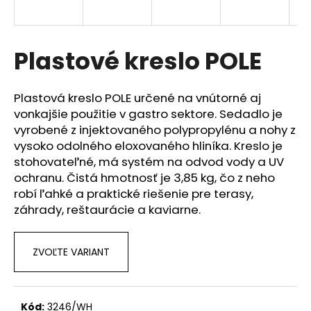
á
j
s
Plastové kreslo POLE
ť
?
Plastová kreslo POLE určené na vnútorné aj
vonkajšie použitie v gastro sektore. Sedadlo je
vyrobené z injektovaného polypropylénu a nohy z
vysoko odolného eloxovaného hliníka. Kreslo je
stohovateľné, má systém na odvod vody a UV
HĽADAŤ
ochranu. Čistá hmotnosť je 3,85 kg, čo z neho
robí ľahké a praktické riešenie pre terasy,
záhrady, reštaurácie a kaviarne.
O
d
p
ZVOĽTE VARIANT
o
r
ú
Kód:
3246/WH