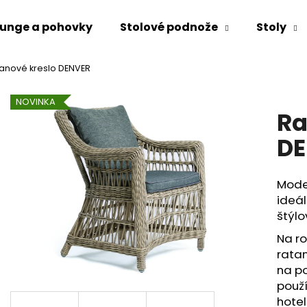
unge a pohovky
Stolové podnože
Stoly
anové kreslo DENVER
Čo potrebujete nájsť?
NOVINKA
Ra
HĽADAŤ
DE
Mode
Odporúčame
ideál
štýlo
Na ro
ratan
na p
použí
hotel