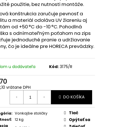
ité použitie, bez nutnosti montáže.
ková konštrukcia zaručuje pevnosť a
litu a materiál odoláva UV žiareniu aj
tám od +50 °C do -10 °C. Pohodlná
ška s odnímateľným poťahom na zips
ňuje jednoduché pranie a udržiavanie
ny, čo je ideálne pre HORECA prevádzky.
dom u dodávateľa
Kód:
3175/R
70
,10 vrátane DPH
otková
DO KOŠÍKA
:
Tlač
gória
:
Vonkajšie stoličky
tnosť
:
12 kg
Opýtať sa
acia
Zdieľať