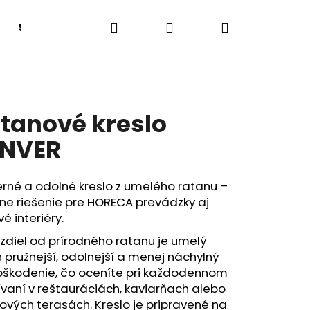
Hľadať
Prihlásenie
Nákupný
Sedacie boxy a lavice
Lehátka
Tanečný
košík
tanové kreslo
NVER
rné a odolné kreslo z umelého ratanu –
ne riešenie pre HORECA prevádzky aj
vé interiéry.
zdiel od prírodného ratanu je umelý
 pružnejší, odolnejší a menej náchylný
oškodenie, čo oceníte pri každodennom
vaní v reštauráciách, kaviarňach alebo
ových terasách. Kreslo je pripravené na