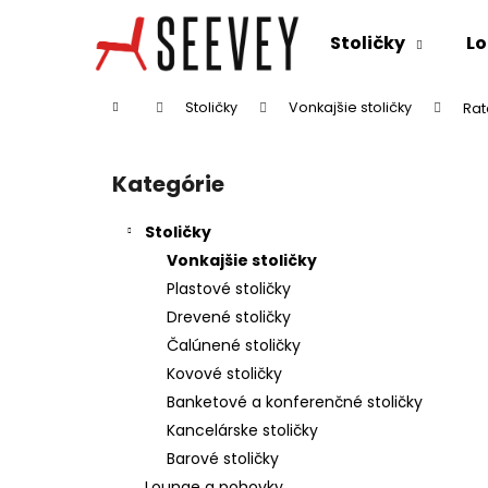
K
Prejsť
na
o
Stoličky
Lo
obsah
Späť
Späť
š
do
do
í
Domov
Stoličky
Vonkajšie stoličky
Rat
k
obchodu
obchodu
B
o
Kategórie
Preskočiť
č
kategórie
n
Stoličky
ý
Vonkajšie stoličky
p
Plastové stoličky
a
Drevené stoličky
n
Čalúnené stoličky
e
Kovové stoličky
l
Banketové a konferenčné stoličky
Kancelárske stoličky
Barové stoličky
Lounge a pohovky