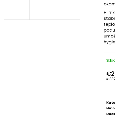
okamž
Hliní
stabi
teplo
podu
umož
hygie
Skla
€2
€332
Jedn
cena
Kate
Hmo
Dod