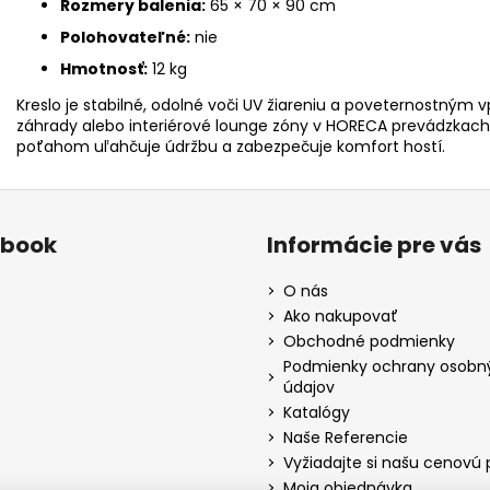
Rozmery balenia:
65 × 70 × 90 cm
Polohovateľné:
nie
Hmotnosť:
12 kg
Kreslo je stabilné, odolné voči UV žiareniu a poveternostným v
záhrady alebo interiérové lounge zóny v HORECA prevádzkac
poťahom uľahčuje údržbu a zabezpečuje komfort hostí.
ebook
Informácie pre vás
O nás
Ako nakupovať
Obchodné podmienky
Podmienky ochrany osobn
údajov
Katalógy
Naše Referencie
Vyžiadajte si našu cenovú
Moja objednávka