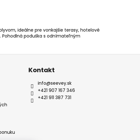
plyvom, ideálne pre vonkajšie terasy, hotelové
h. Pohodlná poduška s odnímateľným
Kontakt
info
@
seevey.sk
+421 907 167 346
+421 911 387 731
ých
 ponuku