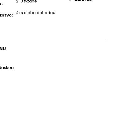
2-3 týždne
a
:
4ks alebo dohodou
žstvo
:
ANU
duškou