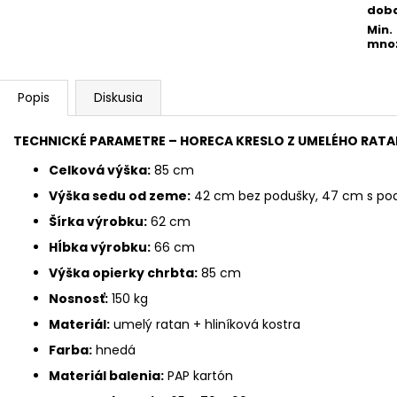
dob
Min.
mno
Popis
Diskusia
TECHNICKÉ PARAMETRE – HORECA KRESLO Z UMELÉHO RAT
Celková výška:
85 cm
Výška sedu od zeme:
42 cm bez podušky, 47 cm s po
Šírka výrobku:
62 cm
Hĺbka výrobku:
66 cm
Výška opierky chrbta:
85 cm
Nosnosť:
150 kg
Materiál:
umelý ratan + hliníková kostra
Farba:
hnedá
Materiál balenia:
PAP kartón