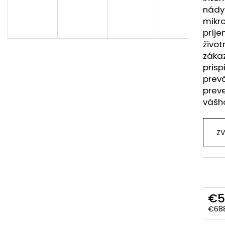
nády
mikr
príje
život
záka
prisp
prev
preve
vášho
ZV
€5
€688
Jedn