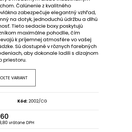
chom. Čalúnenie z kvalitného
ovlákna zabezpečuje elegantný vzhľad,
mný na dotyk, jednoduchú údržbu a dlhú
nosť. Tieto sedacie boxy poskytujú
zníkom maximálne pohodlie, čím
ievajú k príjemnej atmosfére vo vašej
ádzke. Sú dostupné v rôznych farebných
deniach, aby dokonale ladili s dizajnom
 priestoru.
OĽTE VARIANT
Kód:
2002/CG
60
,80 vrátane DPH
otková