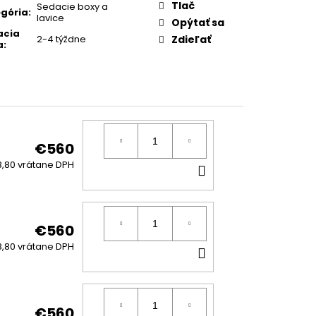
:
Tlač
Sedacie boxy a
gória
:
lavice
Opýtať sa
acia
2-4 týždne
Zdieľať
a
:
€560
DO
,80 vrátane DPH
KOŠÍKA
€560
DO
,80 vrátane DPH
KOŠÍKA
€560