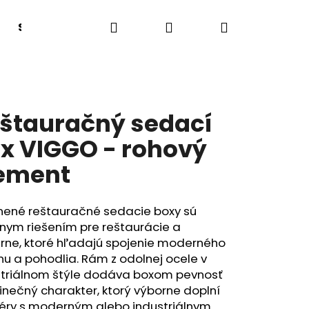
Hľadať
Prihlásenie
Nákupný
Sedacie boxy a lavice
Lehátka
Tanečný
košík
štauračný sedací
x VIGGO - rohový
ement
nené reštauračné sedacie boxy sú
nym riešením pre reštaurácie a
arne, ktoré hľadajú spojenie moderného
nu a pohodlia. Rám z odolnej ocele v
striálnom štýle dodáva boxom pevnosť
inečný charakter, ktorý výborne doplní
iéry s moderným alebo industriálnym