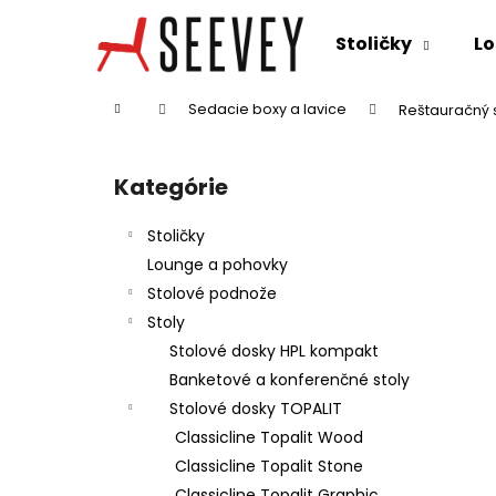
K
Prejsť
na
o
Stoličky
Lo
obsah
Späť
Späť
š
do
do
í
Domov
Sedacie boxy a lavice
Reštauračný 
k
obchodu
obchodu
B
o
Kategórie
Preskočiť
č
kategórie
n
Stoličky
ý
Lounge a pohovky
p
Stolové podnože
a
Stoly
n
Stolové dosky HPL kompakt
e
Banketové a konferenčné stoly
l
Stolové dosky TOPALIT
Classicline Topalit Wood
Classicline Topalit Stone
Classicline Topalit Graphic