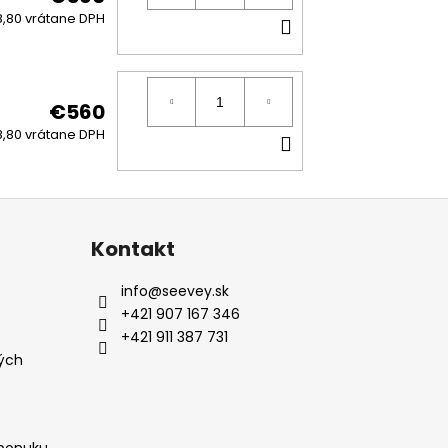
DO
,80 vrátane DPH
KOŠÍKA
€560
DO
,80 vrátane DPH
KOŠÍKA
Kontakt
info
@
seevey.sk
+421 907 167 346
+421 911 387 731
ých