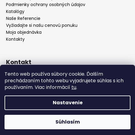
Podmienky ochrany osobných údajov
Katalógy
Naše Referencie
Vyžiadajte si našu cenovú ponuku
Moja objednávka
Kontakty
Kontakt
Tento web používa súbory cookie. Ďalším
info
@
seevey.sk
prechádzaním tohto webu vyjadrujete súhlas s ich
+421 907 167 346
používaním. Viac informácií
tu
.
+421 911 387 731
Nastavenie
Vytvoril Shoptet
Zariaďujete hotel, reštauráciu alebo kaviareň? Pri väčšom
odbere vám radi pripravíme cenovú ponuku na mieru –
Súhlasím
Copyright 2026
SEEVEY s.r.o.
. Všetky práva vyhradené.
vyžiadajte si ju nezáväzne ešte dnes!