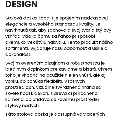
DESIGN
á
j
Stolová doska Topalit je spojením nadčasovej
s
elegancie a vysokého štandardu kvality. Je
ť
navrhnutá tak, aby zachovala svoj tvar a štýlový
?
vzhľad, vďaka čomu sa ľahko prispôsobí
akémukoľvek štýlu nábytku. Tento produkt nášho
sortimentu vyjadruje našu odbornosť a úsilie o
dokonalosť.
HĽADAŤ
Svojím overeným dizajnom a robustnosťou je
ideálnym doplnkom pre kaviarne a bistrá. Okrem
toho je vhodná na použitie nielen vnútri, ale aj
vonku, čo ponúka flexibilitu v rôznych
O
prostrediach. Vizuálne zvýraznená hrana sa
d
skvele hodí k dekoru z dreva či prírodného
p
kameňa, čo pridáva celkovému prostrediu
o
štýlový nádych.
r
ú
Táto stolová doska je dostupná vo viacerých