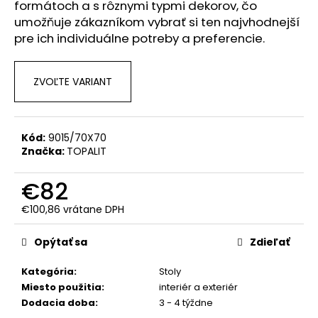
č
formátoch a s rôznymi typmi dekorov, čo
a
umožňuje zákazníkom vybrať si ten najvhodnejší
m
pre ich individuálne potreby a preferencie.
e
ZVOĽTE VARIANT
Kód:
9015/70X70
Značka:
TOPALIT
€82
€100,86 vrátane DPH
Jednotková
cena:
Opýtať sa
Zdieľať
Kategória
:
Stoly
Miesto použitia
:
interiér a exteriér
Dodacia doba
:
3 - 4 týždne