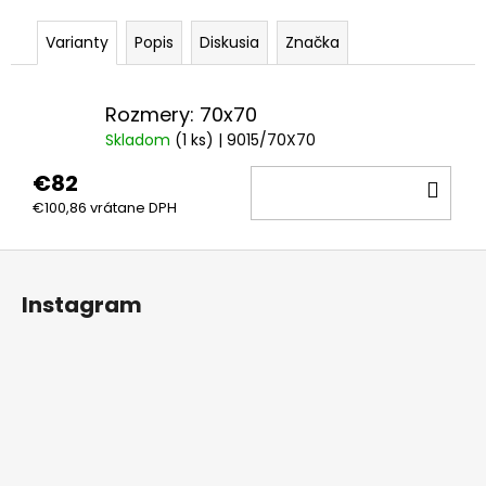
Varianty
Popis
Diskusia
Značka
Rozmery: 70x70
Skladom
(1 ks)
| 9015/70X70
€82
DO
€100,86 vrátane DPH
KOŠ
Z
á
Instagram
p
ä
t
i
e