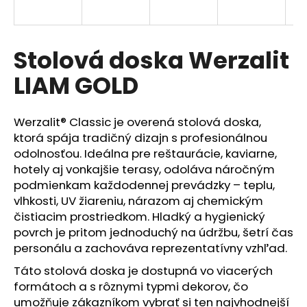
á
j
s
Stolová doska Werzalit
ť
LIAM GOLD
?
Werzalit® Classic je overená stolová doska,
ktorá spája tradičný dizajn s profesionálnou
odolnosťou. Ideálna pre reštaurácie, kaviarne,
HĽADAŤ
hotely aj vonkajšie terasy, odoláva náročným
podmienkam každodennej prevádzky – teplu,
vlhkosti, UV žiareniu, nárazom aj chemickým
čistiacim prostriedkom. Hladký a hygienický
O
povrch je pritom jednoduchý na údržbu, šetrí čas
d
p
personálu a zachováva reprezentatívny vzhľad.
o
Táto stolová doska je dostupná vo viacerých
r
formátoch a s rôznymi typmi dekorov, čo
ú
umožňuje zákazníkom vybrať si ten najvhodnejší