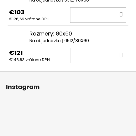
Na objednávku
| 0512/70X60
€103
DO
€126,69 vrátane DPH
KOŠ
Rozmery: 80x60
Na objednávku
| 0512/80X60
€121
DO
€148,83 vrátane DPH
KOŠ
Z
á
Instagram
p
ä
t
i
e