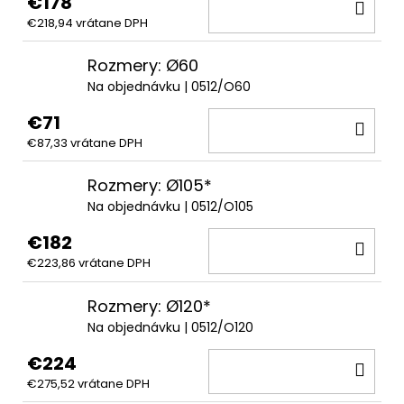
€178
DO
€218,94 vrátane DPH
KOŠ
Rozmery: Ø60
Na objednávku
| 0512/O60
€71
DO
€87,33 vrátane DPH
KOŠ
Rozmery: Ø105*
Na objednávku
| 0512/O105
€182
DO
€223,86 vrátane DPH
KOŠ
Rozmery: Ø120*
Na objednávku
| 0512/O120
€224
DO
€275,52 vrátane DPH
KOŠ