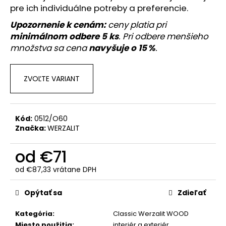
č
pre ich individuálne potreby a preferencie.
a
m
Upozornenie k cenám:
ceny platia pri
e
minimálnom odbere 5 ks
. Pri odbere menšieho
množstva sa cena
navyšuje o 15 %
.
ZVOĽTE VARIANT
Kód:
0512/O60
Značka:
WERZALIT
od
€71
od
€87,33
vrátane DPH
Jednotková
cena:
Opýtať sa
Zdieľať
Kategória
:
Classic Werzalit WOOD
Miesto použitia
:
interiér a exteriér