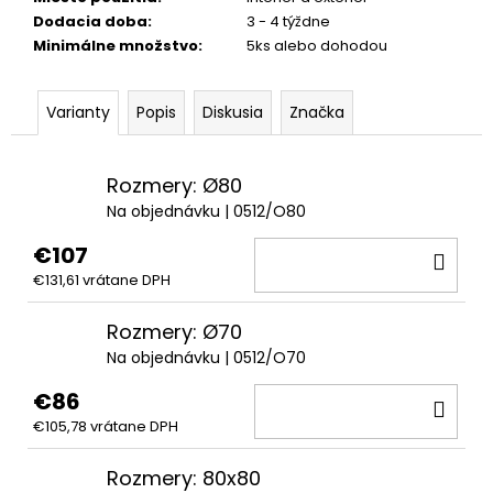
Dodacia doba
:
3 - 4 týždne
Minimálne množstvo
:
5ks alebo dohodou
Varianty
Popis
Diskusia
Značka
Rozmery: Ø80
Na objednávku
| 0512/O80
€107
DO
€131,61 vrátane DPH
KOŠ
Rozmery: Ø70
Na objednávku
| 0512/O70
€86
DO
€105,78 vrátane DPH
KOŠ
Rozmery: 80x80