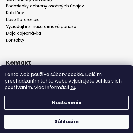
Podmienky ochrany osobných údajov
Katalógy
Naše Referencie
Vyžiadajte si našu cenovú ponuku
Moja objednávka
Kontakty
Kontakt
Tento web používa súbory cookie. Ďalším
info
@
seevey.sk
prechádzaním tohto webu vyjadrujete súhlas s ich
+421 907 167 346
používaním. Viac informácií
tu
.
+421 911 387 731
Nastavenie
Vytvoril Shoptet
Zariaďujete hotel, reštauráciu alebo kaviareň? Pri väčšom
odbere vám radi pripravíme cenovú ponuku na mieru –
Súhlasím
Copyright 2026
SEEVEY s.r.o.
. Všetky práva vyhradené.
vyžiadajte si ju nezáväzne ešte dnes!