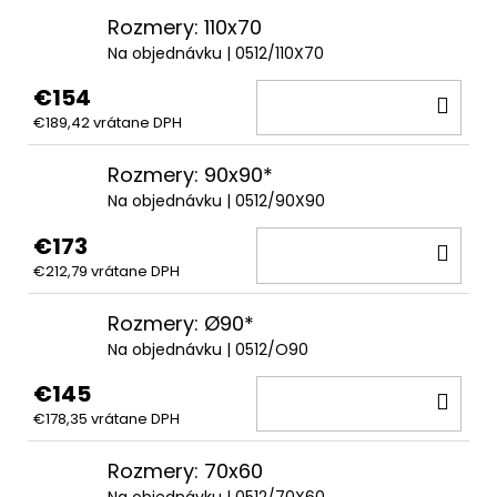
Rozmery: 110x70
Na objednávku
| 0512/110X70
€154
DO
€189,42 vrátane DPH
KOŠ
Rozmery: 90x90*
Na objednávku
| 0512/90X90
€173
DO
€212,79 vrátane DPH
KOŠ
Rozmery: Ø90*
Na objednávku
| 0512/O90
€145
DO
€178,35 vrátane DPH
KOŠ
Rozmery: 70x60