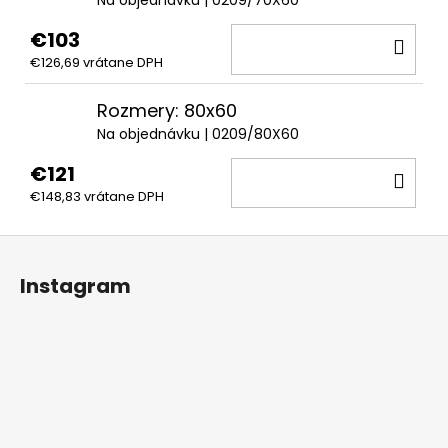
Na objednávku
| 0209/70X60
€103
DO
€126,69 vrátane DPH
KOŠ
Rozmery: 80x60
Na objednávku
| 0209/80X60
€121
DO
€148,83 vrátane DPH
KOŠ
Z
á
Instagram
p
ä
t
i
e