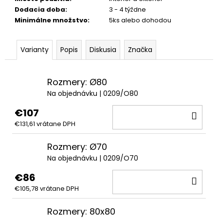
Dodacia doba
:
3 - 4 týždne
Minimálne množstvo
:
5ks alebo dohodou
Varianty
Popis
Diskusia
Značka
Rozmery: Ø80
Na objednávku
| 0209/O80
€107
DO
€131,61 vrátane DPH
KOŠ
Rozmery: Ø70
Na objednávku
| 0209/O70
€86
DO
€105,78 vrátane DPH
KOŠ
Rozmery: 80x80