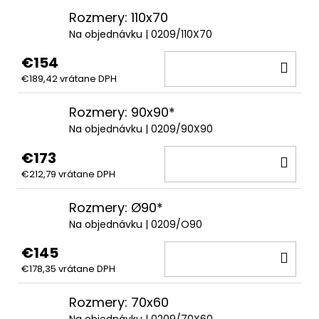
Rozmery: 110x70
Na objednávku
| 0209/110X70
€154
DO
€189,42 vrátane DPH
KOŠ
Rozmery: 90x90*
Na objednávku
| 0209/90X90
€173
DO
€212,79 vrátane DPH
KOŠ
Rozmery: Ø90*
Na objednávku
| 0209/O90
€145
DO
€178,35 vrátane DPH
KOŠ
Rozmery: 70x60