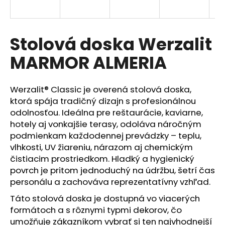
á
j
s
Stolová doska Werzalit
ť
MARMOR ALMERIA
?
Werzalit® Classic je overená stolová doska,
ktorá spája tradičný dizajn s profesionálnou
odolnosťou. Ideálna pre reštaurácie, kaviarne,
HĽADAŤ
hotely aj vonkajšie terasy, odoláva náročným
podmienkam každodennej prevádzky – teplu,
vlhkosti, UV žiareniu, nárazom aj chemickým
čistiacim prostriedkom. Hladký a hygienický
O
povrch je pritom jednoduchý na údržbu, šetrí čas
d
p
personálu a zachováva reprezentatívny vzhľad.
o
Táto stolová doska je dostupná vo viacerých
r
formátoch a s rôznymi typmi dekorov, čo
ú
umožňuje zákazníkom vybrať si ten najvhodnejší