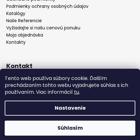
Podmienky ochrany osobných údajov
Katalógy
Naše Referencie
Vyžiadajte si našu cenovú ponuku
Moja objednávka
Kontakty
Kontakt
Tento web používa súbory cookie. Ďalším
info
@
seevey.sk
prechádzaním tohto webu vyjadrujete súhlas s ich
+421 907 167 346
používaním. Viac informácií
tu
.
+421 911 387 731
Nastavenie
Vytvoril Shoptet
Zariaďujete hotel, reštauráciu alebo kaviareň? Pri väčšom
odbere vám radi pripravíme cenovú ponuku na mieru –
Súhlasím
Copyright 2026
SEEVEY s.r.o.
. Všetky práva vyhradené.
vyžiadajte si ju nezáväzne ešte dnes!