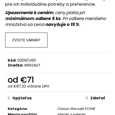
č
pre ich individuálne potreby a preferencie.
a
m
Upozornenie k cenám:
ceny platia pri
e
minimálnom odbere 5 ks
. Pri odbere menšieho
množstva sa cena
navyšuje o 15 %
.
ZVOĽTE VARIANT
Kód:
0209/O60
Značka:
WERZALIT
od
€71
od
€87,33
vrátane DPH
Jednotková
cena:
Opýtať sa
Zdieľať
Kategória
:
Classic Werzalit STONE
Miesto použitia
:
interiér a exteriér