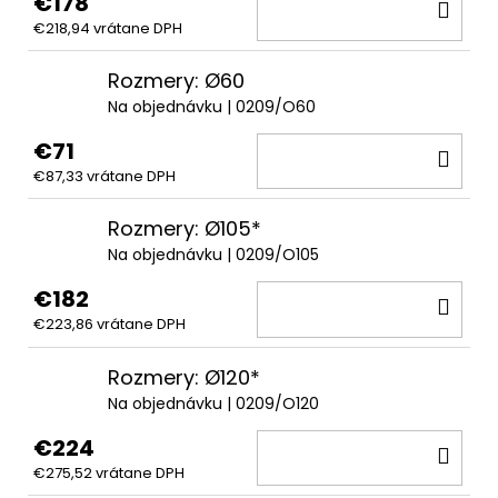
€178
DO
€218,94 vrátane DPH
KOŠ
Rozmery: Ø60
Na objednávku
| 0209/O60
€71
DO
€87,33 vrátane DPH
KOŠ
Rozmery: Ø105*
Na objednávku
| 0209/O105
€182
DO
€223,86 vrátane DPH
KOŠ
Rozmery: Ø120*
Na objednávku
| 0209/O120
€224
DO
€275,52 vrátane DPH
KOŠ