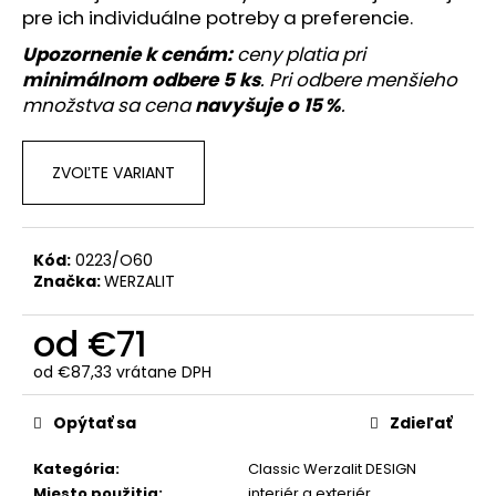
č
pre ich individuálne potreby a preferencie.
a
m
Upozornenie k cenám:
ceny platia pri
e
minimálnom odbere 5 ks
. Pri odbere menšieho
množstva sa cena
navyšuje o 15 %
.
ZVOĽTE VARIANT
Kód:
0223/O60
Značka:
WERZALIT
od
€71
od
€87,33
vrátane DPH
Jednotková
cena:
Opýtať sa
Zdieľať
Kategória
:
Classic Werzalit DESIGN
Miesto použitia
:
interiér a exteriér