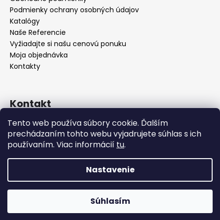
Podmienky ochrany osobných údajov
Katalógy
Naše Referencie
Vyžiadajte si našu cenovú ponuku
Moja objednávka
Kontakty
Kontakt
Tento web používa súbory cookie. Ďalším
info
@
seevey.sk
prechádzaním tohto webu vyjadrujete súhlas s ich
+421 907 167 346
používaním. Viac informácií
tu
.
+421 911 387 731
Nastavenie
Vytvoril Shoptet
Zariaďujete hotel, reštauráciu alebo kaviareň? Pri väčšom
odbere vám radi pripravíme cenovú ponuku na mieru –
Súhlasím
Copyright 2026
SEEVEY s.r.o.
. Všetky práva vyhradené.
vyžiadajte si ju nezáväzne ešte dnes!