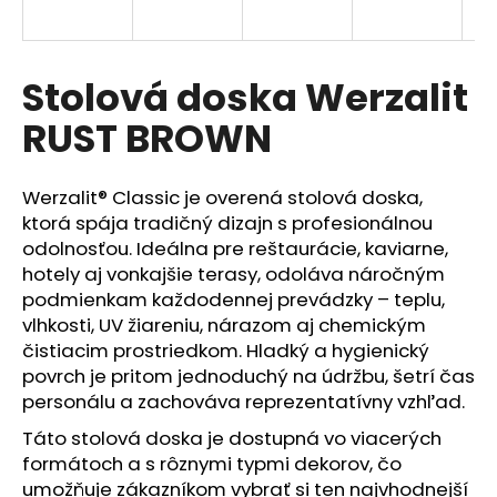
á
j
s
Stolová doska Werzalit
ť
RUST BROWN
?
Werzalit® Classic je overená stolová doska,
ktorá spája tradičný dizajn s profesionálnou
odolnosťou. Ideálna pre reštaurácie, kaviarne,
HĽADAŤ
hotely aj vonkajšie terasy, odoláva náročným
podmienkam každodennej prevádzky – teplu,
vlhkosti, UV žiareniu, nárazom aj chemickým
čistiacim prostriedkom. Hladký a hygienický
O
povrch je pritom jednoduchý na údržbu, šetrí čas
d
p
personálu a zachováva reprezentatívny vzhľad.
o
Táto stolová doska je dostupná vo viacerých
r
formátoch a s rôznymi typmi dekorov, čo
ú
umožňuje zákazníkom vybrať si ten najvhodnejší