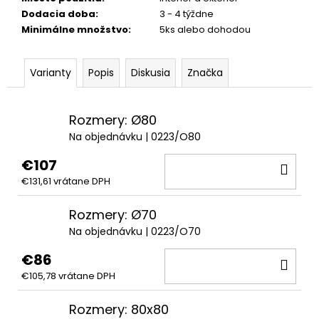
Dodacia doba
:
3 - 4 týždne
Minimálne množstvo
:
5ks alebo dohodou
Varianty
Popis
Diskusia
Značka
Rozmery: Ø80
Na objednávku
| 0223/O80
€107
DO
€131,61 vrátane DPH
KOŠ
Rozmery: Ø70
Na objednávku
| 0223/O70
€86
DO
€105,78 vrátane DPH
KOŠ
Rozmery: 80x80