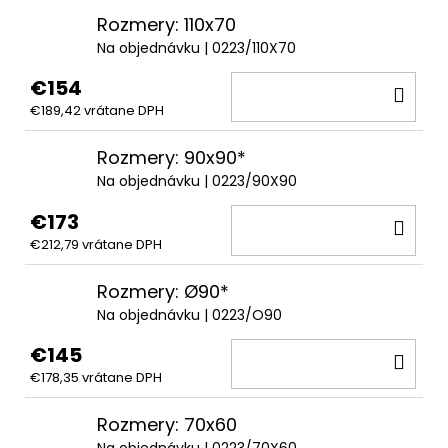
Rozmery: 110x70
Na objednávku
| 0223/110X70
€154
DO
€189,42 vrátane DPH
KOŠ
Rozmery: 90x90*
Na objednávku
| 0223/90X90
€173
DO
€212,79 vrátane DPH
KOŠ
Rozmery: Ø90*
Na objednávku
| 0223/O90
€145
DO
€178,35 vrátane DPH
KOŠ
Rozmery: 70x60