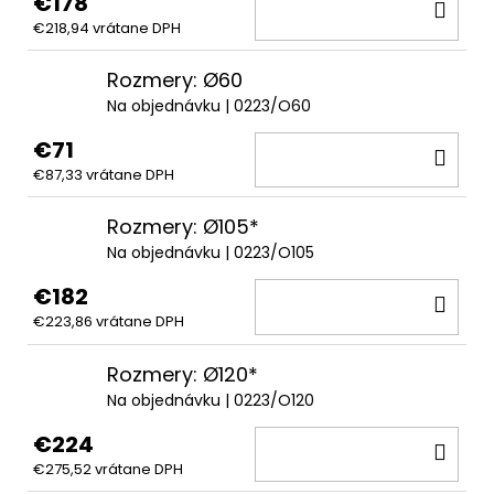
€178
DO
€218,94 vrátane DPH
KOŠ
Rozmery: Ø60
Na objednávku
| 0223/O60
€71
DO
€87,33 vrátane DPH
KOŠ
Rozmery: Ø105*
Na objednávku
| 0223/O105
€182
DO
€223,86 vrátane DPH
KOŠ
Rozmery: Ø120*
Na objednávku
| 0223/O120
€224
DO
€275,52 vrátane DPH
KOŠ