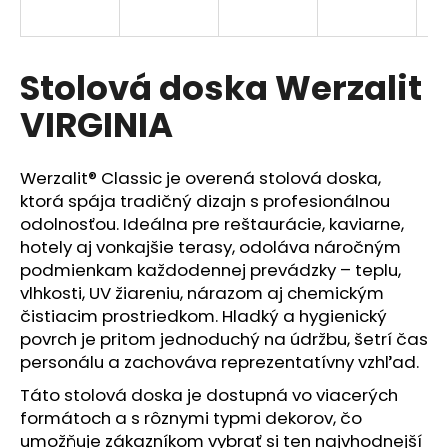
á
j
s
Stolová doska Werzalit
ť
VIRGINIA
?
Werzalit® Classic je overená stolová doska,
ktorá spája tradičný dizajn s profesionálnou
odolnosťou. Ideálna pre reštaurácie, kaviarne,
HĽADAŤ
hotely aj vonkajšie terasy, odoláva náročným
podmienkam každodennej prevádzky – teplu,
vlhkosti, UV žiareniu, nárazom aj chemickým
čistiacim prostriedkom. Hladký a hygienický
O
povrch je pritom jednoduchý na údržbu, šetrí čas
d
p
personálu a zachováva reprezentatívny vzhľad.
o
Táto stolová doska je dostupná vo viacerých
r
formátoch a s rôznymi typmi dekorov, čo
ú
umožňuje zákazníkom vybrať si ten najvhodnejší