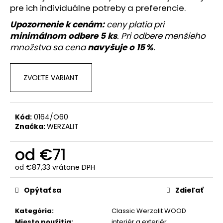
č
pre ich individuálne potreby a preferencie.
a
m
Upozornenie k cenám:
ceny platia pri
e
minimálnom odbere 5 ks
. Pri odbere menšieho
množstva sa cena
navyšuje o 15 %
.
ZVOĽTE VARIANT
Kód:
0164/O60
Značka:
WERZALIT
od
€71
od
€87,33
vrátane DPH
Jednotková
cena:
Opýtať sa
Zdieľať
Kategória
:
Classic Werzalit WOOD
Miesto použitia
:
interiér a exteriér