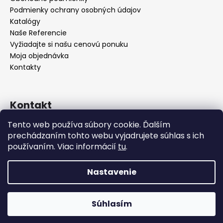
Podmienky ochrany osobných údajov
Katalógy
Naše Referencie
Vyžiadajte si našu cenovú ponuku
Moja objednávka
Kontakty
Kontakt
Tento web používa súbory cookie. Ďalším
info
@
seevey.sk
prechádzaním tohto webu vyjadrujete súhlas s ich
+421 907 167 346
používaním. Viac informácií
tu
.
+421 911 387 731
Nastavenie
Vytvoril Shoptet
Zariaďujete hotel, reštauráciu alebo kaviareň? Pri väčšom
odbere vám radi pripravíme cenovú ponuku na mieru –
Súhlasím
Copyright 2026
SEEVEY s.r.o.
. Všetky práva vyhradené.
vyžiadajte si ju nezáväzne ešte dnes!