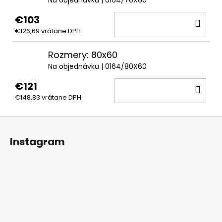
Na objednávku
| 0164/70X60
€103
DO
€126,69 vrátane DPH
KOŠ
Rozmery: 80x60
Na objednávku
| 0164/80X60
€121
DO
€148,83 vrátane DPH
KOŠ
Z
á
Instagram
p
ä
t
i
e