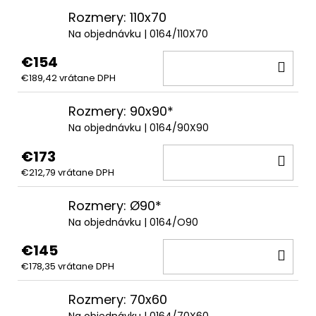
Rozmery: 110x70
Na objednávku
| 0164/110X70
€154
DO
€189,42 vrátane DPH
KOŠ
Rozmery: 90x90*
Na objednávku
| 0164/90X90
€173
DO
€212,79 vrátane DPH
KOŠ
Rozmery: Ø90*
Na objednávku
| 0164/O90
€145
DO
€178,35 vrátane DPH
KOŠ
Rozmery: 70x60