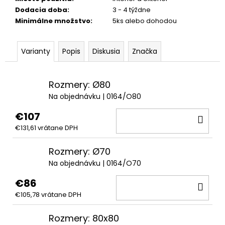
Dodacia doba
:
3 - 4 týždne
Minimálne množstvo
:
5ks alebo dohodou
Varianty
Popis
Diskusia
Značka
Rozmery: Ø80
Na objednávku
| 0164/O80
€107
DO
€131,61 vrátane DPH
KOŠ
Rozmery: Ø70
Na objednávku
| 0164/O70
€86
DO
€105,78 vrátane DPH
KOŠ
Rozmery: 80x80