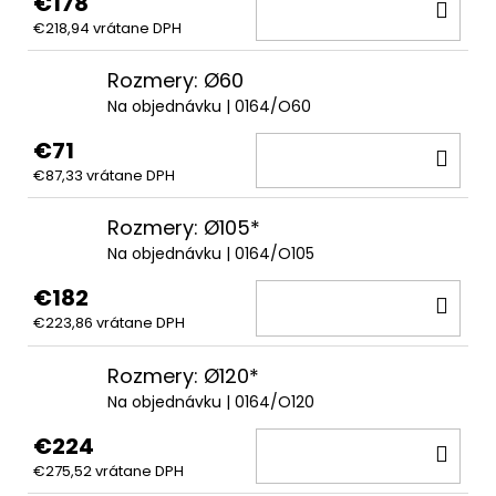
€178
DO
€218,94 vrátane DPH
KOŠ
Rozmery: Ø60
Na objednávku
| 0164/O60
€71
DO
€87,33 vrátane DPH
KOŠ
Rozmery: Ø105*
Na objednávku
| 0164/O105
€182
DO
€223,86 vrátane DPH
KOŠ
Rozmery: Ø120*
Na objednávku
| 0164/O120
€224
DO
€275,52 vrátane DPH
KOŠ