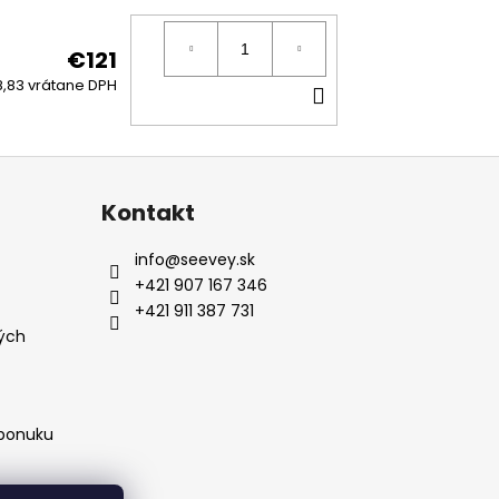
€121
DO
,83 vrátane DPH
KOŠÍKA
Kontakt
info
@
seevey.sk
+421 907 167 346
+421 911 387 731
ých
 ponuku