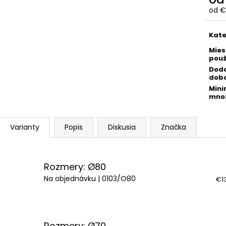
od
€
Jedn
cena
Kate
Mies
použ
Dod
dob
Mini
mno
Varianty
Popis
Diskusia
Značka
Rozmery: Ø80
Na objednávku
| 0103/O80
€13
Rozmery: Ø70