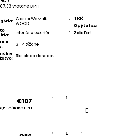
87,33
vrátane DPH
otková
:
Tlač
Classic Werzalit
gória
:
WOOD
Opýtať sa
to
interiér a exteriér
Zdieľať
itia
:
acia
3 - 4 týždne
a
:
málne
5ks alebo dohodou
žstvo
:
€107
DO
1,61 vrátane DPH
KOŠÍKA