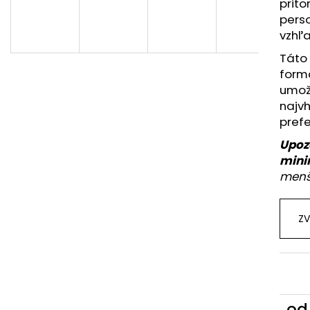
prito
pers
vzhľa
Táto 
formá
umož
najvh
prefe
Upoz
mini
menš
ZV
o