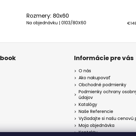
Rozmery: 80x60
Na objednávku
| 0103/80X60
€148
ebook
Informácie pre vás
O nás
Ako nakupovať
Obchodné podmienky
Podmienky ochrany osobn
údajov
Katalógy
Naše Referencie
Vyžiadajte si našu cenovú
Moja objednávka
Kontakty