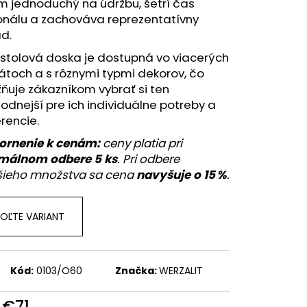
m jednoduchý na údržbu, šetrí čas
onálu a zachováva reprezentatívny
d.
stolová doska je dostupná vo viacerých
toch a s rôznymi typmi dekorov, čo
ňuje zákazníkom vybrať si ten
odnejší pre ich individuálne potreby a
rencie.
ornenie k cenám:
ceny platia pri
málnom odbere 5 ks
. Pri odbere
ieho množstva sa cena
navyšuje o 15 %
.
OĽTE VARIANT
Kód:
0103/O60
Značka:
WERZALIT
d
€71