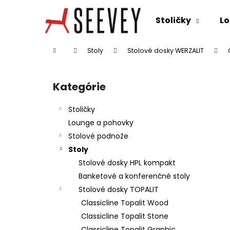
K
Prejsť
na
o
Stoličky
Lo
obsah
Späť
Späť
š
do
do
í
Domov
Stoly
Stolové dosky WERZALIT
k
obchodu
obchodu
B
o
Kategórie
Preskočiť
č
kategórie
n
Stoličky
ý
Lounge a pohovky
p
Stolové podnože
a
Stoly
n
Stolové dosky HPL kompakt
e
Banketové a konferenčné stoly
l
Stolové dosky TOPALIT
Classicline Topalit Wood
Classicline Topalit Stone
Classicline Topalit Graphic