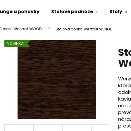
unge a pohovky
Stolové podnože
Stoly
Classic Werzalit WOOD
Stolová doska Werzalit WENGE
Čo potrebujete nájsť?
NOVINKA
St
HĽADAŤ
We
Werza
Odporúčame
ktorá
odoln
kavia
náro
prevá
nára
prost