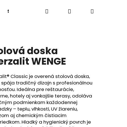
Hľadať
Prihlásenie
Nákupný
Sedacie boxy a lavice
Lehátka
Tanečný
košík
olová doska
rzalit WENGE
lit® Classic je overená stolová doska,
 spája tradičný dizajn s profesionálnou
osťou. Ideálna pre reštaurácie,
rne, hotely aj vonkajšie terasy, odoláva
čným podmienkam každodennej
dzky – teplu, vlhkosti, UV žiareniu,
zom aj chemickým čistiacim
riedkom. Hladký a hygienický povrch je