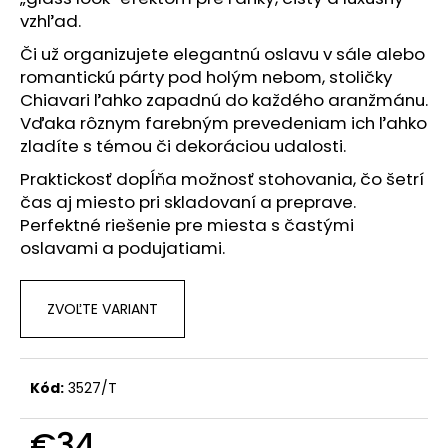
č
vzhľad.
a
m
Či už organizujete elegantnú oslavu v sále alebo
e
romantickú párty pod holým nebom, stoličky
Chiavari ľahko zapadnú do každého aranžmánu.
Vďaka rôznym farebným prevedeniam ich ľahko
zladíte s témou či dekoráciou udalosti.
Praktickosť dopĺňa možnosť stohovania, čo šetrí
čas aj miesto pri skladovaní a preprave.
Perfektné riešenie pre miesta s častými
oslavami a podujatiami.
ZVOĽTE VARIANT
Kód:
3527/T
€34