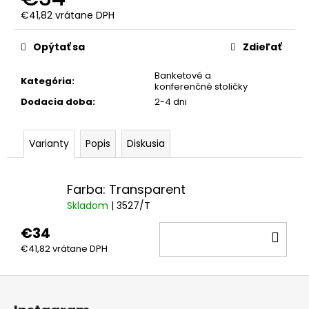
€41,82 vrátane DPH
Jednotková
cena:
Opýtať sa
Zdieľať
Banketové a
Kategória
:
konferenčné stoličky
Dodacia doba
:
2-4 dni
Varianty
Popis
Diskusia
Farba: Transparent
Skladom
| 3527/T
€34
DO
€41,82 vrátane DPH
KOŠ
Z
á