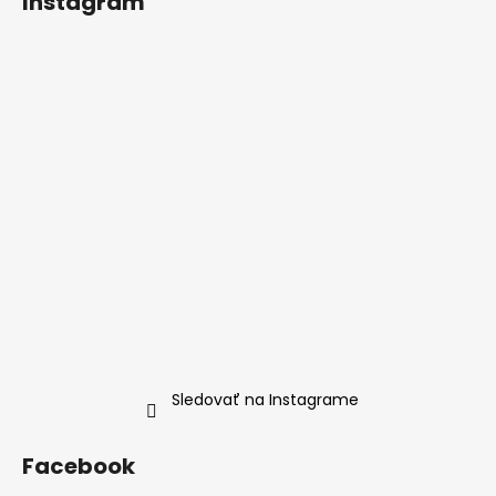
Instagram
p
ä
t
i
e
Sledovať na Instagrame
Facebook