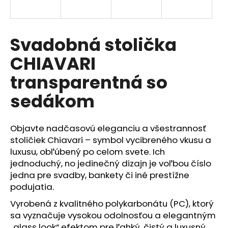
á
j
s
Svadobná stolička
ť
CHIAVARI
?
transparentná so
sedákom
HĽADAŤ
Objavte nadčasovú eleganciu a všestrannosť
stoličiek Chiavari – symbol vycibreného vkusu a
luxusu, obľúbený po celom svete. Ich
O
jednoduchý, no jedinečný dizajn je voľbou číslo
d
jedna pre svadby, bankety či iné prestížne
p
podujatia.
o
Vyrobená z kvalitného polykarbonátu (PC), ktorý
r
sa vyznačuje vysokou odolnosťou a elegantným
ú
„glass look“ efektom pre ľahký, čistý a luxusný