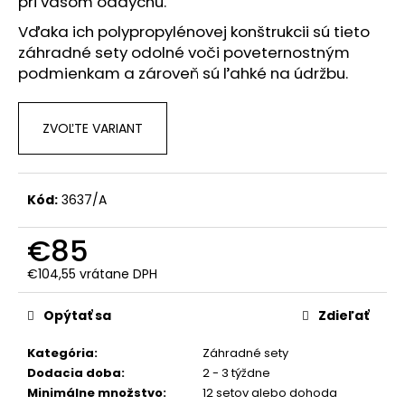
č
pri vašom oddychu.
a
Vďaka ich polypropylénovej konštrukcii sú tieto
m
záhradné sety odolné voči poveternostným
e
podmienkam a zároveň sú ľahké na údržbu.
ZVOĽTE VARIANT
Kód:
3637/A
€85
€104,55 vrátane DPH
Jednotková
cena:
Opýtať sa
Zdieľať
Kategória
:
Záhradné sety
Dodacia doba
:
2 - 3 týždne
Minimálne množstvo
:
12 setov alebo dohoda