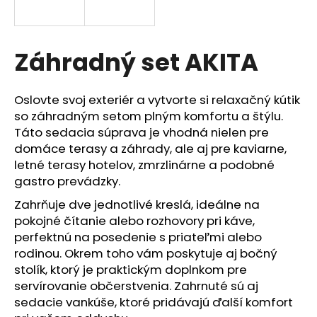
á
j
s
Záhradný set AKITA
ť
?
Oslovte svoj exteriér a vytvorte si relaxačný kútik
so záhradným setom plným komfortu a štýlu.
Táto sedacia súprava je vhodná nielen pre
domáce terasy a záhrady, ale aj pre kaviarne,
letné terasy hotelov, zmrzlinárne a podobné
HĽADAŤ
gastro prevádzky.
Zahrňuje dve jednotlivé kreslá, ideálne na
pokojné čítanie alebo rozhovory pri káve,
O
perfektnú na posedenie s priateľmi alebo
d
rodinou. Okrem toho vám poskytuje aj bočný
p
stolík, ktorý je praktickým doplnkom pre
o
servírovanie občerstvenia. Zahrnuté sú aj
r
sedacie vankúše, ktoré pridávajú ďalší komfort
ú