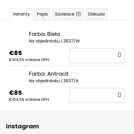
Varianty
Popis
Súvisiace (1)
Diskusia
Farba: Biela
Na objednávku
| 3637/W
€85
DO
€104,55 vrátane DPH
KOŠ
Farba: Antracit
Na objednávku
| 3637/A
€85
DO
€104,55 vrátane DPH
KOŠ
Z
á
Instagram
p