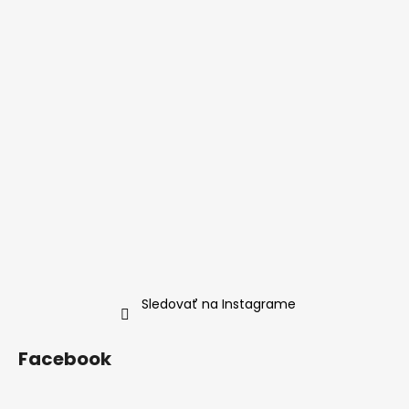
ä
t
i
e
Sledovať na Instagrame
Facebook