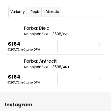
Varianty
Popis
Diskusia
Farba: Biela
Na objednávku
| 3608/WH
€164
DO
€201,72 vrátane DPH
KOŠ
Farba: Antracit
Na objednávku
| 3608/ANT
€164
DO
€201,72 vrátane DPH
KOŠ
Z
á
Instagram
p