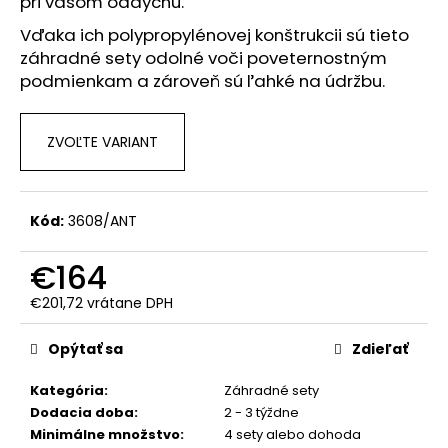
č
pri vašom oddychu.
a
Vďaka ich polypropylénovej konštrukcii sú tieto
m
záhradné sety odolné voči poveternostným
e
podmienkam a zároveň sú ľahké na údržbu.
ZVOĽTE VARIANT
Kód:
3608/ANT
€164
€201,72 vrátane DPH
Jednotková
cena:
Opýtať sa
Zdieľať
Kategória
:
Záhradné sety
Dodacia doba
:
2 - 3 týždne
Minimálne množstvo
:
4 sety alebo dohoda