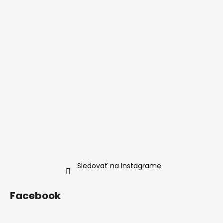
ä
t
i
e
Sledovať na Instagrame
Facebook