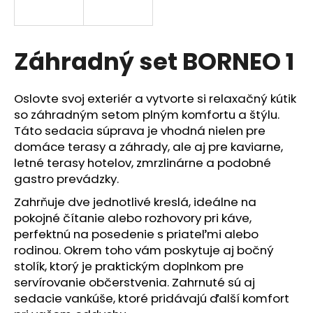
á
j
s
Záhradný set BORNEO 1
ť
?
Oslovte svoj exteriér a vytvorte si relaxačný kútik
so záhradným setom plným komfortu a štýlu.
Táto sedacia súprava je vhodná nielen pre
domáce terasy a záhrady, ale aj pre kaviarne,
letné terasy hotelov, zmrzlinárne a podobné
HĽADAŤ
gastro prevádzky.
Zahrňuje dve jednotlivé kreslá, ideálne na
pokojné čítanie alebo rozhovory pri káve,
O
perfektnú na posedenie s priateľmi alebo
d
rodinou. Okrem toho vám poskytuje aj bočný
p
stolík, ktorý je praktickým doplnkom pre
o
servírovanie občerstvenia. Zahrnuté sú aj
r
sedacie vankúše, ktoré pridávajú ďalší komfort
ú