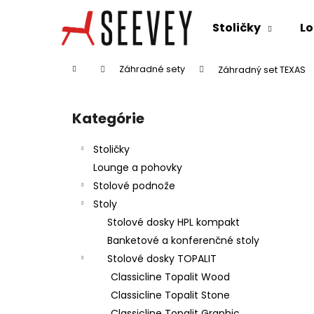
K
Prejsť
na
o
Stoličky
Lo
obsah
Späť
Späť
š
do
do
í
Domov
Záhradné sety
Záhradný set TEXAS
k
obchodu
obchodu
B
o
Kategórie
Preskočiť
č
kategórie
n
Stoličky
ý
Lounge a pohovky
p
Stolové podnože
a
Stoly
n
Stolové dosky HPL kompakt
e
Banketové a konferenčné stoly
l
Stolové dosky TOPALIT
Classicline Topalit Wood
Classicline Topalit Stone
Classicline Topalit Graphic