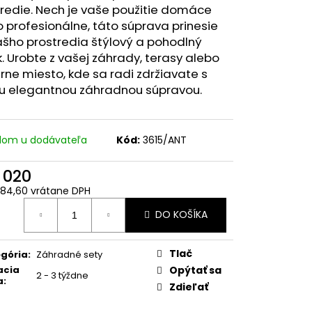
redie. Nech je vaše použitie domáce
 profesionálne, táto súprava prinesie
šho prostredia štýlový a pohodlný
. Urobte z vašej záhrady, terasy alebo
rne miesto, kde sa radi zdržiavate s
u elegantnou záhradnou súpravou.
dom u dodávateľa
Kód:
3615/ANT
 020
84,60 vrátane DPH
otková
DO KOŠÍKA
:
Tlač
gória
:
Záhradné sety
acia
Opýtať sa
2 - 3 týždne
a
:
Zdieľať