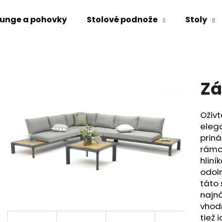
unge a pohovky
Stolové podnože
Stoly
Čo potrebujete nájsť?
Zá
HĽADAŤ
Oživt
eleg
Odporúčame
priná
rámo
hliní
odol
táto 
najná
vhodn
tiež 