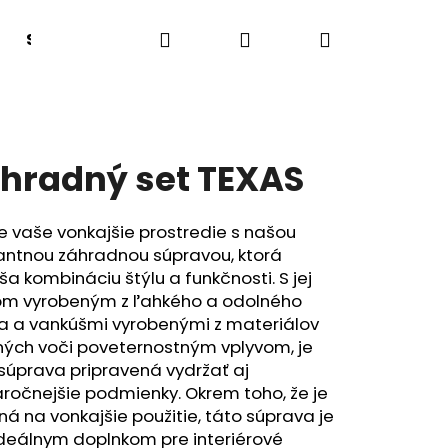
Hľadať
Prihlásenie
Nákupný
Sedacie boxy a lavice
Lehátka
Tanečný
košík
hradný set TEXAS
e vaše vonkajšie prostredie s našou
antnou záhradnou súpravou, ktorá
ša kombináciu štýlu a funkčnosti. S jej
m vyrobeným z ľahkého a odolného
ka a vankúšmi vyrobenými z materiálov
ných voči poveternostným vplyvom, je
súprava pripravená vydržať aj
ročnejšie podmienky. Okrem toho, že je
á na vonkajšie použitie, táto súprava je
ideálnym doplnkom pre interiérové