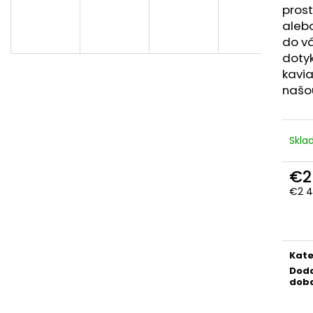
prost
alebo
do vá
dotyk
kavia
našo
Skla
€2
€2 4
Jedn
cena
Kate
Dod
dob