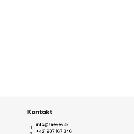
Kontakt
info
@
seevey.sk
+421 907 167 346